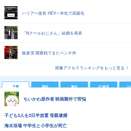
ハリアー改良 HEV一本化で高級化
「Nクールおじさん」結婚を発表
板倉滉 開幕戦でまたベンチ外
画像アクセスランキングをもっと見る
主要
国内
海外
IT 経済
ス
ちいかわ原作者 映画製作で苦悩
子ども3人を2日半放置 母親逮捕
海水浴場 中学生と小学生が死亡