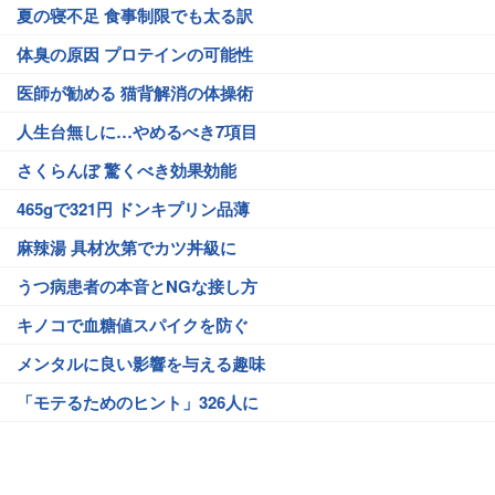
夏の寝不足 食事制限でも太る訳
体臭の原因 プロテインの可能性
医師が勧める 猫背解消の体操術
人生台無しに…やめるべき7項目
さくらんぼ 驚くべき効果効能
465gで321円 ドンキプリン品薄
麻辣湯 具材次第でカツ丼級に
うつ病患者の本音とNGな接し方
キノコで血糖値スパイクを防ぐ
メンタルに良い影響を与える趣味
「モテるためのヒント」326人に