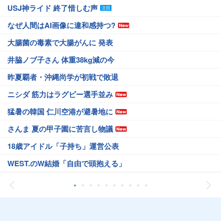
USJ神ライド 終了惜しむ声
なぜ人間はAI画像に違和感持つ?
大腸菌の毒素で大腸がんに 発表
井脇ノブ子さん 体重38kg減の今
昨夏覇者・沖縄尚学が初戦で敗退
ニシダ 筋力はラグビー選手並み
猛暑の韓国 仁川空港が避暑地に
さんま 夏の甲子園に苦言し物議
18歳アイドル「子持ち」運営公表
WEST.のW結婚「自由で頭抱える」