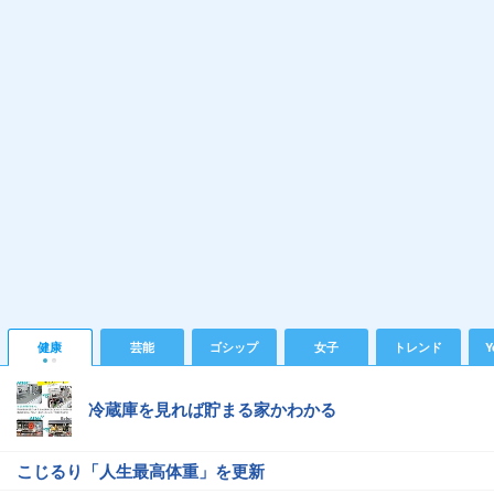
健康
芸能
ゴシップ
女子
トレンド
Y
冷蔵庫を見れば貯まる家かわかる
こじるり「人生最高体重」を更新