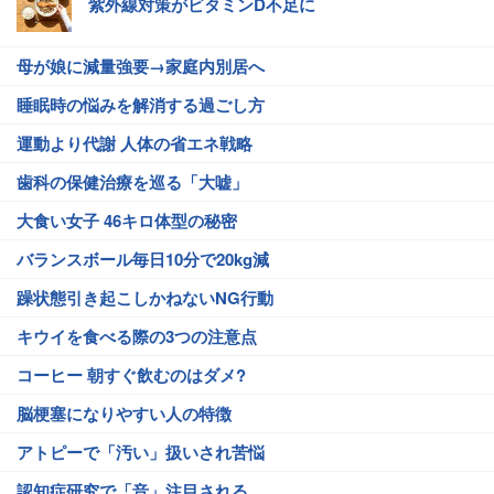
紫外線対策がビタミンD不足に
母が娘に減量強要→家庭内別居へ
睡眠時の悩みを解消する過ごし方
運動より代謝 人体の省エネ戦略
歯科の保健治療を巡る「大嘘」
大食い女子 46キロ体型の秘密
バランスボール毎日10分で20kg減
躁状態引き起こしかねないNG行動
キウイを食べる際の3つの注意点
コーヒー 朝すぐ飲むのはダメ?
脳梗塞になりやすい人の特徴
アトピーで「汚い」扱いされ苦悩
認知症研究で「音」注目される