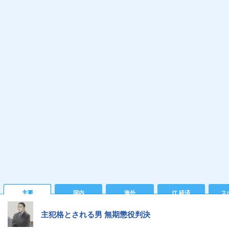
主要
国内
海外
IT 経済
ス
主犯格とされる男 無期懲役判決