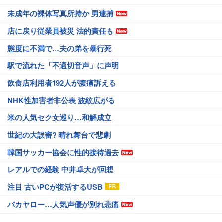
未成年の裸体写真所持か 男逮捕
店に戻り従業員被災 法的責任も
態度に不満で…夫の弟を暴行死
駅で流れた「不適切音声」に声明
飲食店利用者192人が腹痛訴える
NHK性加害者非公表 波紋広がる
米の人気セク女巡り…和解成立
世紀の大誤審? 晴れ舞台で悲劇
韓国サッカー協会に性的接待過去
レアルでの経験 中井卓大が回想
注目 古いPCが復活するUSB
バカヤロー…人気声優が別れ悲痛