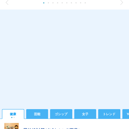
健康
芸能
ゴシップ
女子
トレンド
Y