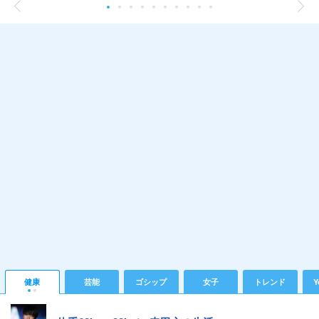
健康
芸能
ゴシップ
女子
トレンド
Y