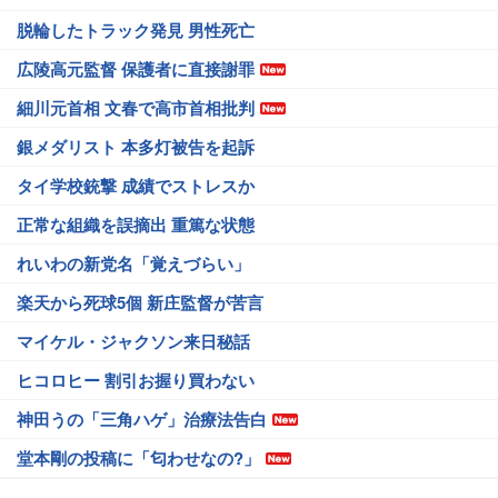
脱輪したトラック発見 男性死亡
広陵高元監督 保護者に直接謝罪
細川元首相 文春で高市首相批判
銀メダリスト 本多灯被告を起訴
タイ学校銃撃 成績でストレスか
正常な組織を誤摘出 重篤な状態
れいわの新党名「覚えづらい」
楽天から死球5個 新庄監督が苦言
マイケル・ジャクソン来日秘話
ヒコロヒー 割引お握り買わない
神田うの「三角ハゲ」治療法告白
堂本剛の投稿に「匂わせなの?」