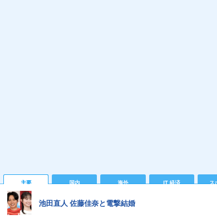
主要
国内
海外
IT 経済
ス
池田直人 佐藤佳奈と電撃結婚