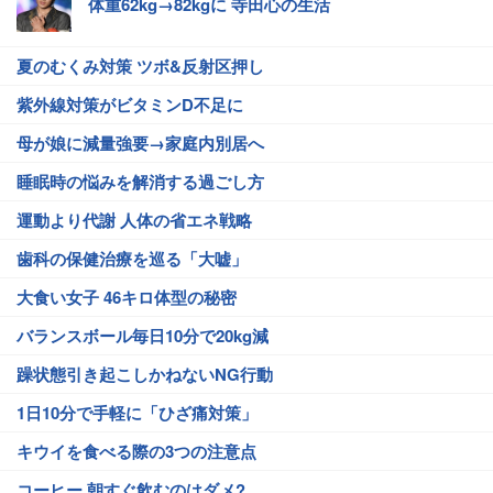
体重62kg→82kgに 寺田心の生活
夏のむくみ対策 ツボ&反射区押し
紫外線対策がビタミンD不足に
母が娘に減量強要→家庭内別居へ
睡眠時の悩みを解消する過ごし方
運動より代謝 人体の省エネ戦略
歯科の保健治療を巡る「大嘘」
大食い女子 46キロ体型の秘密
バランスボール毎日10分で20kg減
躁状態引き起こしかねないNG行動
1日10分で手軽に「ひざ痛対策」
キウイを食べる際の3つの注意点
コーヒー 朝すぐ飲むのはダメ?