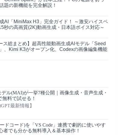
、話題の新機能を完全解説！
画生成AI「MiniMax H3」完全ガイド！ ～激安ハイスペ
5秒の高画質(2K)動画生成・日本語ボイス対応～
ース総まとめ】超高性能動画生成AIモデル「Seed
x H3」、Kimi K3がオープン化、Codexの画像編集機能
の新AIモデル(MAI)が一挙7種公開｜画像生成・音声生成・
で無料で試せる！
atGPT最新情報】
e(クロードコード)を「VS Code」連携で劇的に使いやす
初心者でも分かる無料導入＆基本操作！