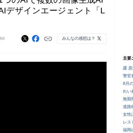
AIデザインエージェント「L
みんなの感想は？
時5分
主要
露 
警官
8月
れい
無期
道路
女性
レス
福岡