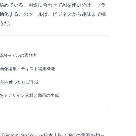
秘めている。用途に合わせてAIを使い分け、ブラ
動化するこのツールは、ビジネスから趣味まで幅
うだ。
生成AIモデルの選び方
画像編集・テキスト編集機能
ls機能を使ったロゴ作成
あるデザイン素材と動画の生成
『Gemini Spark』が日本上陸！ PCの電源を切っ