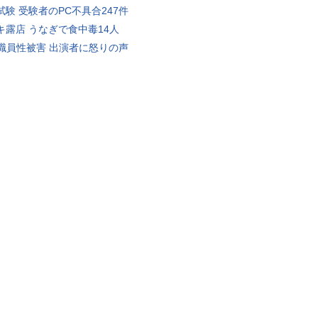
試験 受験者のPC不具合247件
キ露店 うなぎで食中毒14人
K職員性被害 出演者に怒りの声