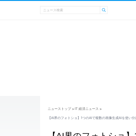
ニューストップ
IT 経済ニュース
>
>
【AI界のフォトショ】1つのAIで複数の画像生成AIを使い
【AI界のフォトショ】