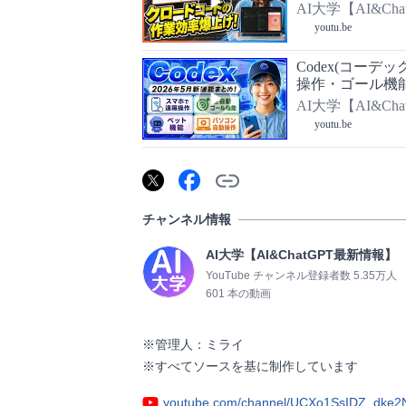
AI大学【AI&Ch
youtu.be
Codex(コーデ
操作・ゴール機
解説！
AI大学【AI&Ch
youtu.be
チャンネル情報
AI大学【AI&ChatGPT最新情報】
YouTube チャンネル登録者数 5.35万人
601 本の動画
※管理人：ミライ

※すべてソースを基に制作しています              
youtube.com/channel/UCXo1SsIDZ_dke2