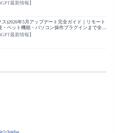
atGPT最新情報】
ックス)2026年5月アップデート完全ガイド｜リモート
能・ペット機能・パソコン操作プラグインまで全部
atGPT最新情報】
  
Nr1r3qk6w