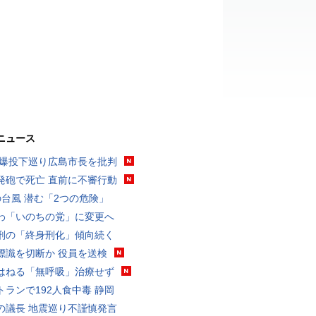
ニュース
原爆投下巡り広島市長を批判
発砲で死亡 直前に不審行動
の台風 潜む「2つの危険」
わ「いのちの党」に変更へ
刑の「終身刑化」傾向続く
標識を切断か 役員を送検
はねる「無呼吸」治療せず
トランで192人食中毒 静岡
の議長 地震巡り不謹慎発言