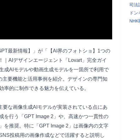
司法
ドン
NH
hatGPT最新情報】」が「【AI界のフォトショ】1つの
｜AIデザインエージェント「Lovart」完全ガイ
生成AIモデルや動画生成モデルを一箇所で利用で
t」の主要機能と活用事例を紹介。デザインの専門知
効率的に制作できる魅力を伝えている。
の主要な画像生成AIモデルが実装されている点にあ
行う「GPT Image 2」や、高速かつ一貫性の
2」を推奨。特に「GPT Image 2」は画像内の文字
SNS投稿用の画像作成などで活躍すると説明し