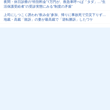
夜間・休日診療の“特別料金”1万円が、救急車呼べば「タダ」…“生
活保護受給者”の受診実態にみる“制度の矛盾”
上司にしつこく誘われ“飲み会”参加、帰りに事故死で労災下りず…
地裁・高裁「敗訴」の妻が最高裁で「逆転勝訴」したワケ