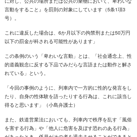
に対し、公共の場所または公共の乗物において、卑わいな
言動をすること』を罰則の対象にしています（5条1項3
号）。
これに違反した場合は、6か月以下の拘禁刑または50万円
以下の罰金が科される可能性があります」
この条例のいう「卑わいな言動」とは、「社会通念上、性
的道義観念に反する下品でみだらな言語または動作と解さ
れている」という。
「今回の事例のように、列車内で一方的に性的な発言をし
たり、自身の性体験を語ったりする行為は、これに該当し
得ると思います」（小島弁護士）
また、鉄道営業法においても、列車内で秩序を乱す「風俗
を害する行為」や「他人に危害を及ぼす恐れのある行為」
があったとき、係員がその者を退去させることができると