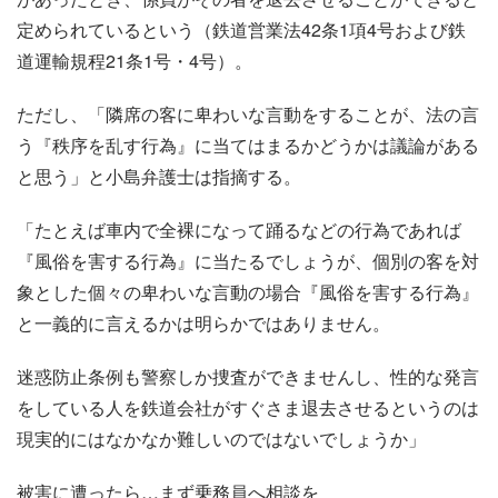
定められているという（鉄道営業法42条1項4号および鉄
道運輸規程21条1号・4号）。
ただし、「隣席の客に卑わいな言動をすることが、法の言
う『秩序を乱す行為』に当てはまるかどうかは議論がある
と思う」と小島弁護士は指摘する。
「たとえば車内で全裸になって踊るなどの行為であれば
『風俗を害する行為』に当たるでしょうが、個別の客を対
象とした個々の卑わいな言動の場合『風俗を害する行為』
と一義的に言えるかは明らかではありません。
迷惑防止条例も警察しか捜査ができませんし、性的な発言
をしている人を鉄道会社がすぐさま退去させるというのは
現実的にはなかなか難しいのではないでしょうか」
被害に遭ったら…まず乗務員へ相談を