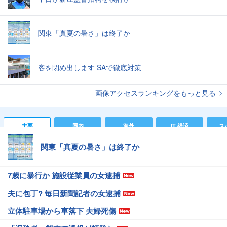
関東「真夏の暑さ」は終了か
客を閉め出します SAで徹底対策
画像アクセスランキングをもっと見る
主要
国内
海外
IT 経済
ス
関東「真夏の暑さ」は終了か
7歳に暴行か 施設従業員の女逮捕
夫に包丁? 毎日新聞記者の女逮捕
立体駐車場から車落下 夫婦死傷