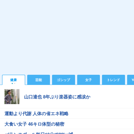
健康
芸能
ゴシップ
女子
トレンド
Y
山口達也 8年ぶり楽器姿に感涙か
運動より代謝 人体の省エネ戦略
大食い女子 46キロ体型の秘密