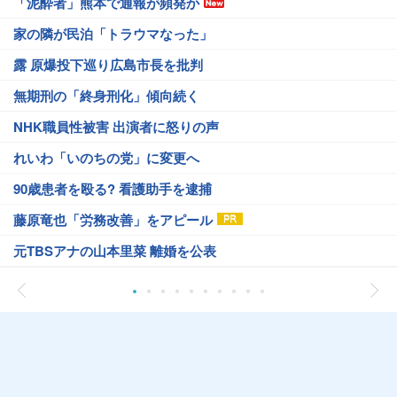
「泥酔者」熊本で通報が頻発か
家の隣が民泊「トラウマなった」
露 原爆投下巡り広島市長を批判
無期刑の「終身刑化」傾向続く
NHK職員性被害 出演者に怒りの声
れいわ「いのちの党」に変更へ
90歳患者を殴る? 看護助手を逮捕
藤原竜也「労務改善」をアピール
元TBSアナの山本里菜 離婚を公表