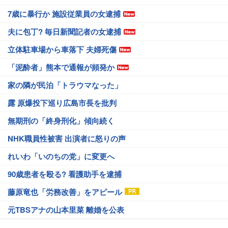
7歳に暴行か 施設従業員の女逮捕
夫に包丁? 毎日新聞記者の女逮捕
立体駐車場から車落下 夫婦死傷
「泥酔者」熊本で通報が頻発か
家の隣が民泊「トラウマなった」
露 原爆投下巡り広島市長を批判
無期刑の「終身刑化」傾向続く
NHK職員性被害 出演者に怒りの声
れいわ「いのちの党」に変更へ
90歳患者を殴る? 看護助手を逮捕
藤原竜也「労務改善」をアピール
元TBSアナの山本里菜 離婚を公表