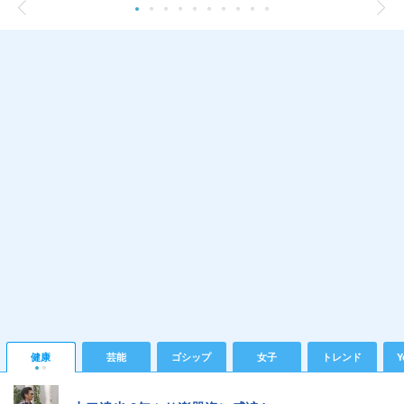
健康
芸能
ゴシップ
女子
トレンド
Y