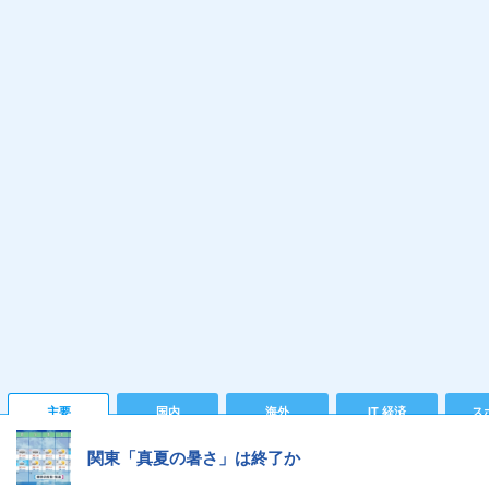
主要
国内
海外
IT 経済
ス
関東「真夏の暑さ」は終了か