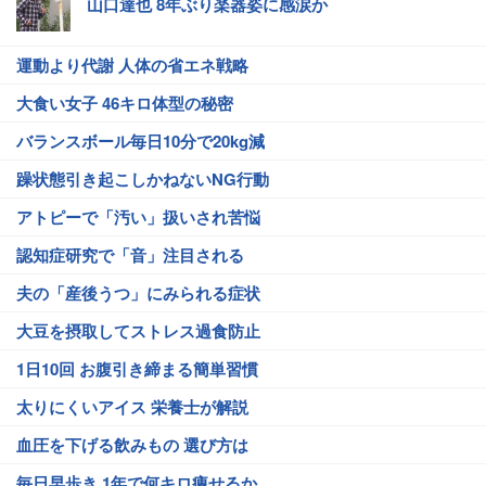
山口達也 8年ぶり楽器姿に感涙か
運動より代謝 人体の省エネ戦略
大食い女子 46キロ体型の秘密
バランスボール毎日10分で20kg減
躁状態引き起こしかねないNG行動
アトピーで「汚い」扱いされ苦悩
認知症研究で「音」注目される
夫の「産後うつ」にみられる症状
大豆を摂取してストレス過食防止
1日10回 お腹引き締まる簡単習慣
太りにくいアイス 栄養士が解説
血圧を下げる飲みもの 選び方は
毎日早歩き 1年で何キロ痩せるか