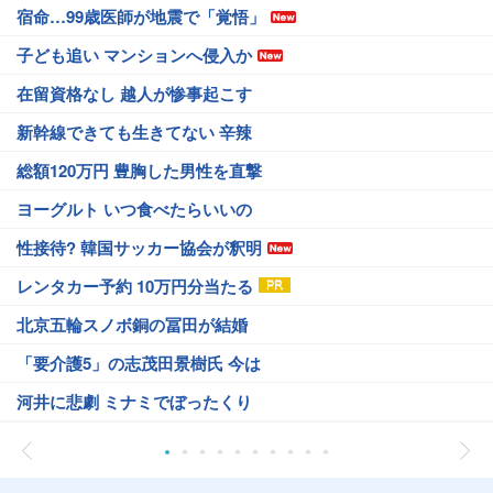
宿命…99歳医師が地震で「覚悟」
子ども追い マンションへ侵入か
在留資格なし 越人が惨事起こす
新幹線できても生きてない 辛辣
総額120万円 豊胸した男性を直撃
ヨーグルト いつ食べたらいいの
性接待? 韓国サッカー協会が釈明
レンタカー予約 10万円分当たる
北京五輪スノボ銅の冨田が結婚
「要介護5」の志茂田景樹氏 今は
河井に悲劇 ミナミでぼったくり