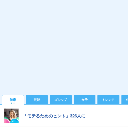
健康
芸能
ゴシップ
女子
トレンド
Y
「モテるためのヒント」326人に