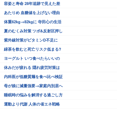
容姿と寿命 28年追跡で見えた差
あたりめ 血糖値を上げない理由
体重62kg→82kgに 寺田心の生活
夏のむくみ対策 ツボ&反射区押し
紫外線対策がビタミンD不足に
緑茶を飲むと死亡リスク低まる?
ヨーグルト いつ食べたらいいの
休みだが疲れる 隠れ疲労対策は
内科医が低糖質麺を食べ比べ検証
母が娘に減量強要→家庭内別居へ
睡眠時の悩みを解消する過ごし方
運動より代謝 人体の省エネ戦略