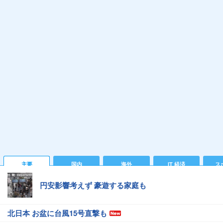
主要
国内
海外
IT 経済
ス
円安影響考えず 豪遊する家庭も
北日本 お盆に台風15号直撃も