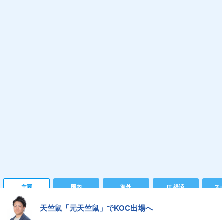
主要
国内
海外
IT 経済
ス
天竺鼠「元天竺鼠」でKOC出場へ