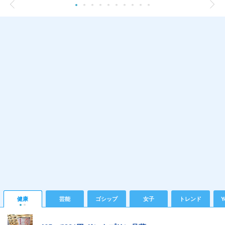
健康
芸能
ゴシップ
女子
トレンド
Y