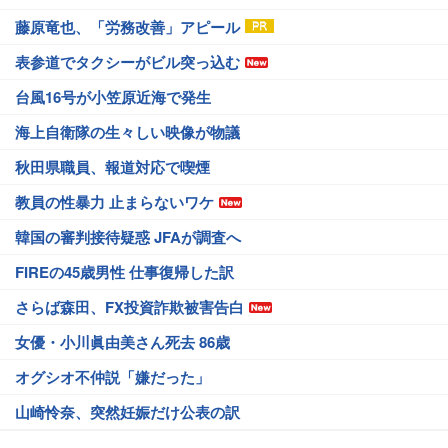
藤原竜也、「労務改善」アピール
表参道でタクシーがビル突っ込む
台風16号が小笠原近海で発生
海上自衛隊の生々しい映像が物議
秋田県職員、報道対応で喫煙
教員の性暴力 止まらないワケ
韓国の審判接待疑惑 JFAが調査へ
FIREの45歳男性 仕事復帰した訳
さらば森田、FX投資詐欺被害告白
女優・小川眞由美さん死去 86歳
オグシオ不仲説「嫌だった」
山崎怜奈、突然妊娠だけ公表の訳