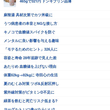
465gで321円 ドンキプリン品薄
麻辣湯 具材次第でカツ丼級に
うつ病患者の本音とNGな接し方
キノコで血糖値スパイクを防ぐ
メンタルに良い影響を与える趣味
「モテるためのヒント」326人に
容姿と寿命 28年追跡で見えた差
あたりめ 血糖値を上げない理由
体重62kg→82kgに 寺田心の生活
夏のむくみ対策 ツボ&反射区押し
紫外線対策がビタミンD不足に
緑茶を飲むと死亡リスク低まる?
ヨーグルト いつ食べたらいい?