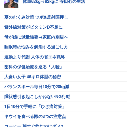
体重62kg→82kgに 寺田心の生活
夏のむくみ対策 ツボ&反射区押し
紫外線対策がビタミンD不足に
母が娘に減量強要→家庭内別居へ
睡眠時の悩みを解消する過ごし方
運動より代謝 人体の省エネ戦略
歯科の保健治療を巡る「大嘘」
大食い女子 46キロ体型の秘密
バランスボール毎日10分で20kg減
躁状態引き起こしかねないNG行動
1日10分で手軽に「ひざ痛対策」
キウイを食べる際の3つの注意点
コーヒー 朝すぐ飲むのはダメ?