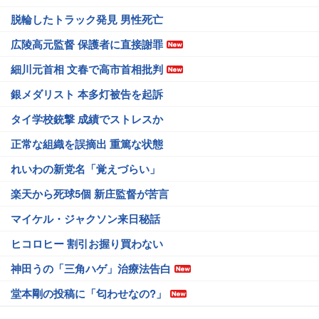
脱輪したトラック発見 男性死亡
広陵高元監督 保護者に直接謝罪
細川元首相 文春で高市首相批判
銀メダリスト 本多灯被告を起訴
タイ学校銃撃 成績でストレスか
正常な組織を誤摘出 重篤な状態
れいわの新党名「覚えづらい」
楽天から死球5個 新庄監督が苦言
マイケル・ジャクソン来日秘話
ヒコロヒー 割引お握り買わない
神田うの「三角ハゲ」治療法告白
堂本剛の投稿に「匂わせなの?」