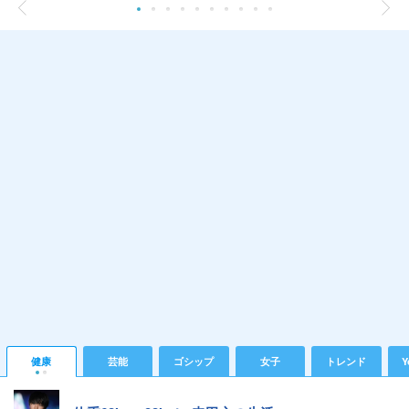
健康
芸能
ゴシップ
女子
トレンド
Y