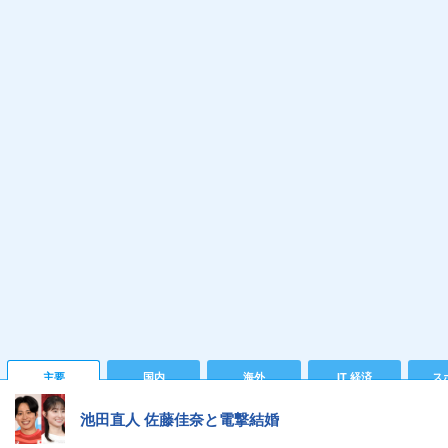
主要
国内
海外
IT 経済
ス
池田直人 佐藤佳奈と電撃結婚