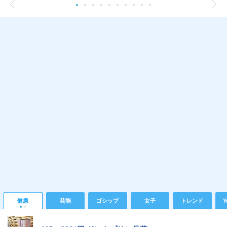
健康
芸能
ゴシップ
女子
トレンド
Y