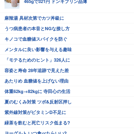
465gで321円 ドンキプリン品薄
麻辣湯 具材次第でカツ丼級に
うつ病患者の本音とNGな接し方
キノコで血糖値スパイクを防ぐ
メンタルに良い影響を与える趣味
「モテるためのヒント」326人に
容姿と寿命 28年追跡で見えた差
あたりめ 血糖値を上げない理由
体重62kg→82kgに 寺田心の生活
夏のむくみ対策 ツボ&反射区押し
紫外線対策がビタミンD不足に
緑茶を飲むと死亡リスク低まる?
ヨーグルト いつ食べたらいい?