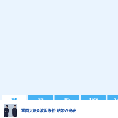
主要
国内
海外
IT 経済
ス
重岡大毅&濱田崇裕 結婚W発表