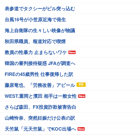
表参道でタクシーがビル突っ込む
台風16号が小笠原近海で発生
海上自衛隊の生々しい映像が物議
秋田県職員、報道対応で喫煙
教員の性暴力 止まらないワケ
韓国の審判接待疑惑 JFAが調査へ
FIREの45歳男性 仕事復帰した訳
藤原竜也、「労務改善」アピール
WEST.重岡と濱田 相手は一般女性
さらば森田、FX投資詐欺被害告白
山崎怜奈、突然妊娠だけ公表の訳
天竺鼠「元天竺鼠」でKOC出場へ