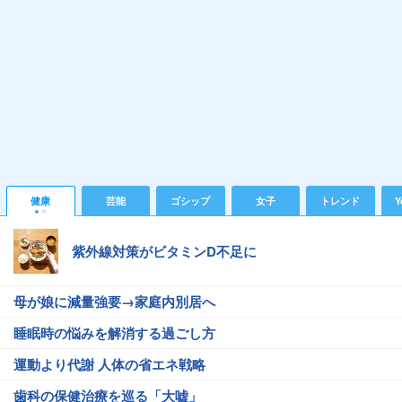
健康
芸能
ゴシップ
女子
トレンド
Y
紫外線対策がビタミンD不足に
母が娘に減量強要→家庭内別居へ
睡眠時の悩みを解消する過ごし方
運動より代謝 人体の省エネ戦略
歯科の保健治療を巡る「大嘘」