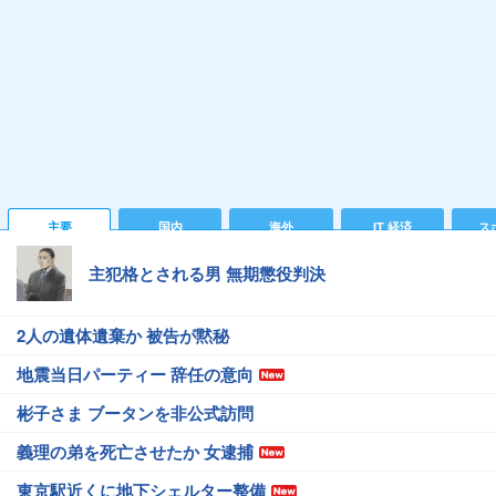
主要
国内
海外
IT 経済
ス
主犯格とされる男 無期懲役判決
2人の遺体遺棄か 被告が黙秘
地震当日パーティー 辞任の意向
彬子さま ブータンを非公式訪問
義理の弟を死亡させたか 女逮捕
東京駅近くに地下シェルター整備