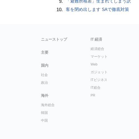
9.
「避難所格差」生まれてしまう訳
10.
客を閉め出します SAで徹底対策
ニューストップ
IT 経済
経済総合
主要
マーケット
Web
国内
ガジェット
社会
ITビジネス
政治
IT総合
海外
PR
海外総合
韓国
中国