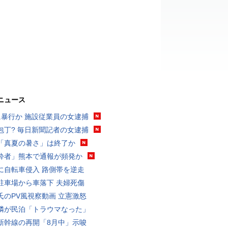
ニュース
に暴行か 施設従業員の女逮捕
包丁? 毎日新聞記者の女逮捕
「真夏の暑さ」は終了か
酔者」熊本で通報が頻発か
に自転車侵入 路側帯を逆走
駐車場から車落下 夫婦死傷
氏のPV風視察動画 立憲激怒
隣が民泊「トラウマなった」
新幹線の再開「8月中」示唆