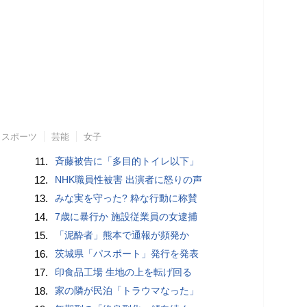
スポーツ
芸能
女子
11.
斉藤被告に「多目的トイレ以下」
12.
NHK職員性被害 出演者に怒りの声
13.
みな実を守った? 粋な行動に称賛
14.
7歳に暴行か 施設従業員の女逮捕
15.
「泥酔者」熊本で通報が頻発か
16.
茨城県「パスポート」発行を発表
17.
印食品工場 生地の上を転げ回る
18.
家の隣が民泊「トラウマなった」