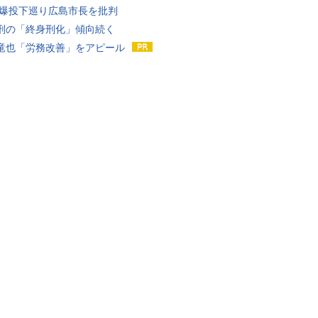
原爆投下巡り広島市長を批判
刑の「終身刑化」傾向続く
竜也「労務改善」をアピール