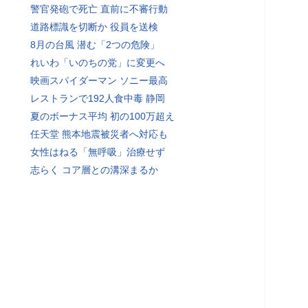
警官発砲で死亡 直前に不審行動
道路標識を切断か 役員を送検
8月の台風 潜む「2つの危険」
れいわ「いのちの党」に変更へ
映画スパイダーマン ソニー最高
レストランで192人食中毒 静岡
夏のボーナス平均 初の100万超え
任天堂 熊本地震被災者へ対応も
女性はねる「無呼吸」治療せず
志らく コア層との溝深まるか