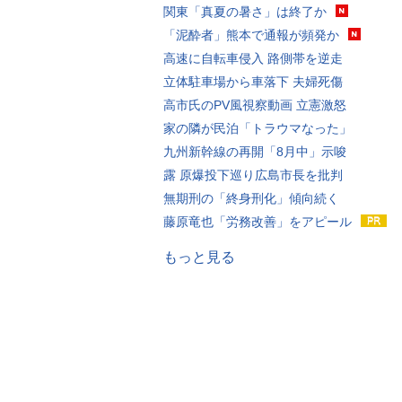
関東「真夏の暑さ」は終了か
「泥酔者」熊本で通報が頻発か
高速に自転車侵入 路側帯を逆走
立体駐車場から車落下 夫婦死傷
高市氏のPV風視察動画 立憲激怒
家の隣が民泊「トラウマなった」
九州新幹線の再開「8月中」示唆
露 原爆投下巡り広島市長を批判
無期刑の「終身刑化」傾向続く
藤原竜也「労務改善」をアピール
もっと見る