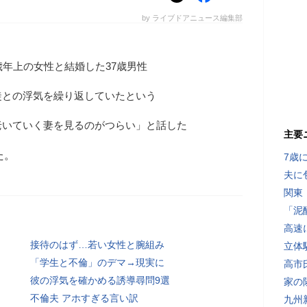
by ライブドアニュース編集部
歳年上の女性と結婚した37歳男性
徒との浮気を繰り返していたという
老いていく妻を見るのがつらい」と話した
主要
た。
7歳
夫に
関東
「泥
高速
接待のはず…若い女性と腕組み
立体
「学生と不倫」のデマ→現実に
高市
彼の浮気を確かめる誘導尋問9選
家の
不倫夫 アホすぎる言い訳
九州