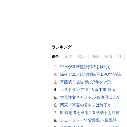
ランキング
総合
国内
政治
海外
経済
IT
1.
中日が新庄監督招聘を検討か
2.
深夜アニメに喫煙描写 BPOで議論
3.
斉藤慎二被告 懲役7年を求刑
4.
レストランで192人食中毒 静岡
5.
大量注文キャンセル43億円以上か
6.
関東「真夏の暑さ」は終了か
7.
90歳患者を殴る? 看護助手を逮捕
8.
チェーンソーで父襲撃か 目撃談