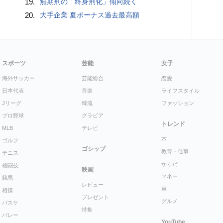
19.
無期刑の「終身刑化」傾向続く
20.
大手企業 夏ボーナス過去最高額
スポーツ
芸能
女子
海外サッカー
芸能総合
恋愛
日本代表
音楽
ライフスタイル
Jリーグ
韓流
ファッション
プロ野球
グラビア
トレンド
MLB
テレビ
本
ゴルフ
ゴシップ
教育・仕事
テニス
からだ
格闘技
映画
マネー
競馬
レビュー
車
相撲
プレゼント
グルメ
バスケ
特集
バレー
YouTube