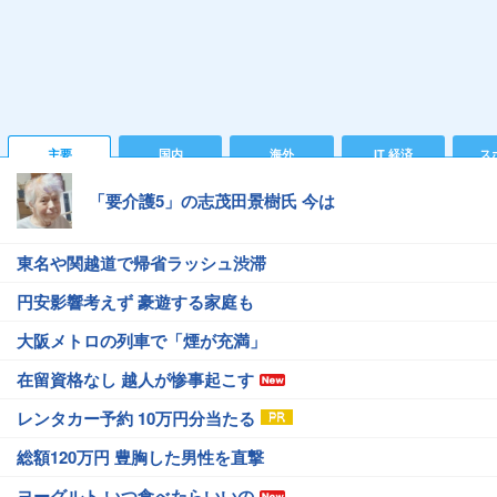
主要
国内
海外
IT 経済
ス
「要介護5」の志茂田景樹氏 今は
東名や関越道で帰省ラッシュ渋滞
円安影響考えず 豪遊する家庭も
大阪メトロの列車で「煙が充満」
在留資格なし 越人が惨事起こす
レンタカー予約 10万円分当たる
総額120万円 豊胸した男性を直撃
ヨーグルト いつ食べたらいいの