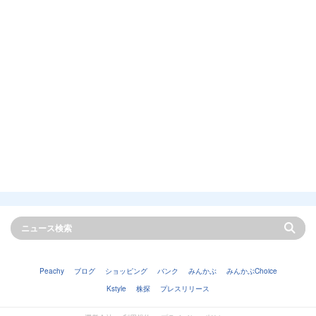
Peachy
ブログ
ショッピング
バンク
みんかぶ
みんかぶChoice
Kstyle
株探
プレスリリース