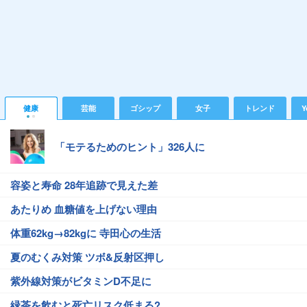
健康
芸能
ゴシップ
女子
トレンド
Y
「モテるためのヒント」326人に
容姿と寿命 28年追跡で見えた差
あたりめ 血糖値を上げない理由
体重62kg→82kgに 寺田心の生活
夏のむくみ対策 ツボ&反射区押し
紫外線対策がビタミンD不足に
緑茶を飲むと死亡リスク低まる?