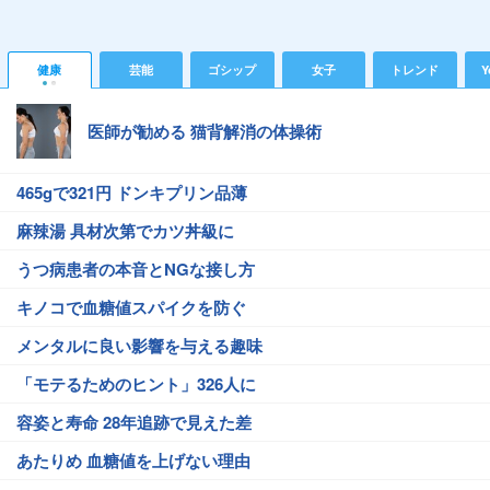
健康
芸能
ゴシップ
女子
トレンド
Y
医師が勧める 猫背解消の体操術
465gで321円 ドンキプリン品薄
麻辣湯 具材次第でカツ丼級に
うつ病患者の本音とNGな接し方
キノコで血糖値スパイクを防ぐ
メンタルに良い影響を与える趣味
「モテるためのヒント」326人に
容姿と寿命 28年追跡で見えた差
あたりめ 血糖値を上げない理由