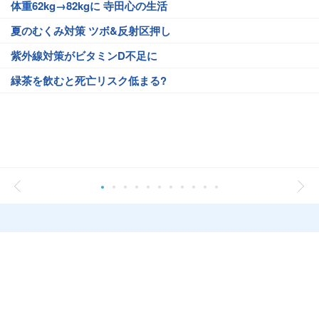
体重62kg→82kgに 寺田心の生活
夏のむくみ対策 ツボ&反射区押し
紫外線対策がビタミンD不足に
緑茶を飲むと死亡リスク低まる?