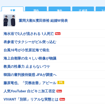
主要
国内
海外
IT 経済
ス
重岡大毅&濱田崇裕 結婚W発表
海水浴で3人が流される 1人死亡
表参道でタクシーがビル突っ込む
台風16号が小笠原近海で発生
海上自衛隊の生々しい映像が物議
教員の性暴力 止まらないワケ
韓国の審判接待疑惑 JFAが調査へ
藤原竜也、「労務改善」アピール
人気YouTuber 白ビキニ加工否定
VIVANT「別班」リアルな実態とは