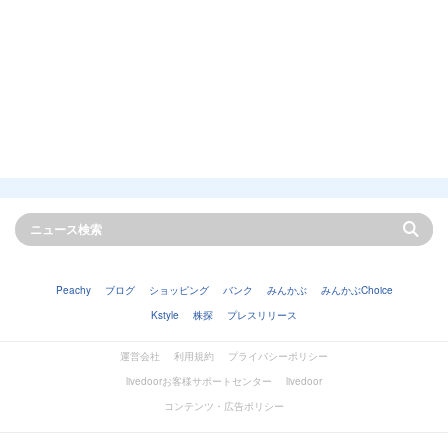
Peachy
ブログ
ショッピング
バンク
みんかぶ
みんかぶChoice
Kstyle
株探
プレスリリース
運営会社
利用規約
プライバシーポリシー
livedoorお客様サポートセンター
livedoor
コンテンツ・広告ポリシー