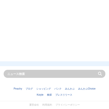
Peachy
ブログ
ショッピング
バンク
みんかぶ
みんかぶChoice
Kstyle
株探
プレスリリース
運営会社
利用規約
プライバシーポリシー