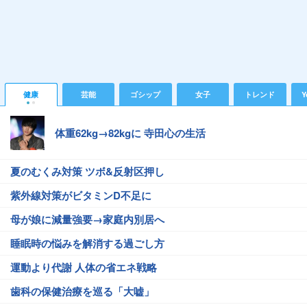
健康
芸能
ゴシップ
女子
トレンド
Y
体重62kg→82kgに 寺田心の生活
夏のむくみ対策 ツボ&反射区押し
紫外線対策がビタミンD不足に
母が娘に減量強要→家庭内別居へ
睡眠時の悩みを解消する過ごし方
運動より代謝 人体の省エネ戦略
歯科の保健治療を巡る「大嘘」