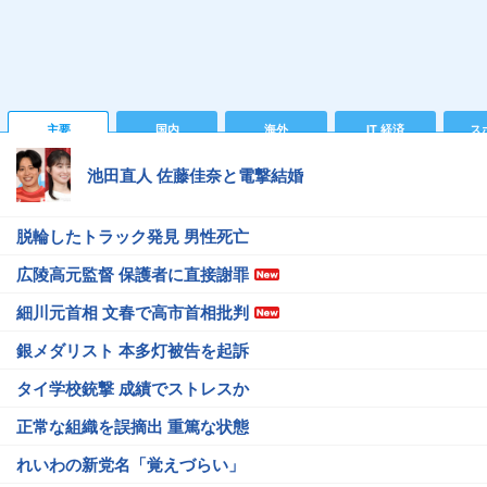
主要
国内
海外
IT 経済
ス
池田直人 佐藤佳奈と電撃結婚
脱輪したトラック発見 男性死亡
広陵高元監督 保護者に直接謝罪
細川元首相 文春で高市首相批判
銀メダリスト 本多灯被告を起訴
タイ学校銃撃 成績でストレスか
正常な組織を誤摘出 重篤な状態
れいわの新党名「覚えづらい」