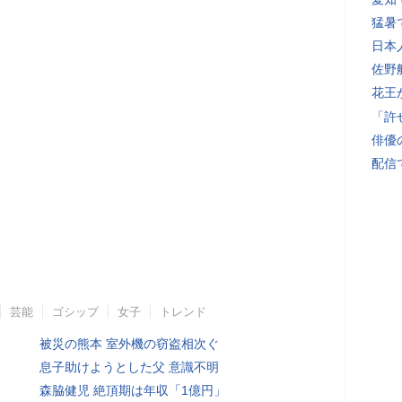
猛暑
日本
佐野
花王
「許
俳優
配信
芸能
ゴシップ
女子
トレンド
被災の熊本 室外機の窃盗相次ぐ
息子助けようとした父 意識不明
森脇健児 絶頂期は年収「1億円」