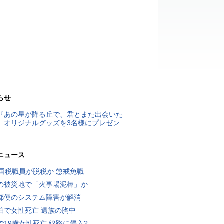
らせ
『あの星が降る丘で、君とまた出会いた
』オリジナルグッズを3名様にプレゼン
ニュース
歳国税職員が脱税か 懲戒免職
の被災地で「火事場泥棒」か
郵便のシステム障害が解消
泊で女性死亡 遺族の胸中
で19歳女性死亡 線路に侵入?