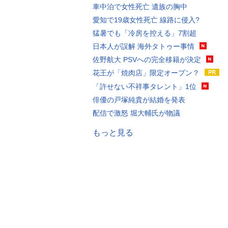
車中泊で女性死亡 遺族の胸中
愛知で19歳女性死亡 線路に侵入?
猛暑でも「冷房を控える」7割超
日本人が誤解 海外タトゥー事情
佐野航大 PSVへの完全移籍が決定
花王が「焼肉店」限定オープン？
「許せない不祥事タレント」1位
俳優の戸塚純貴が結婚を発表
配信で激怒 堀大輔氏が物議
もっと見る