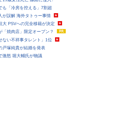
でも「冷房を控える」7割超
人が誤解 海外タトゥー事情
航大 PSVへの完全移籍が決定
が「焼肉店」限定オープン？
せない不祥事タレント」1位
の戸塚純貴が結婚を発表
で激怒 堀大輔氏が物議