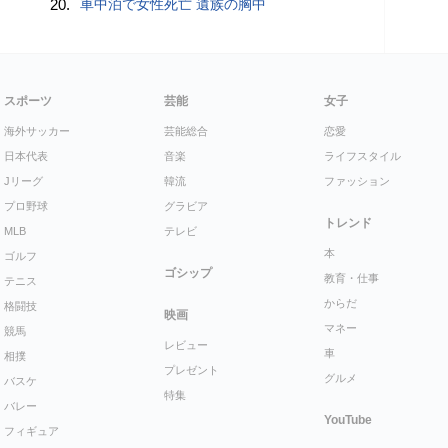
20.
車中泊で女性死亡 遺族の胸中
スポーツ
芸能
女子
海外サッカー
芸能総合
恋愛
日本代表
音楽
ライフスタイル
Jリーグ
韓流
ファッション
プロ野球
グラビア
トレンド
MLB
テレビ
本
ゴルフ
ゴシップ
教育・仕事
テニス
からだ
格闘技
映画
マネー
競馬
レビュー
車
相撲
プレゼント
グルメ
バスケ
特集
バレー
YouTube
フィギュア