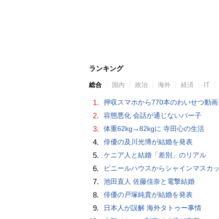
ランキング
総合
国内
政治
海外
経済
IT
1.
押収スマホから770本のわいせつ動画 15歳少女に酒と薬飲ませ性的暴行か 54歳男を再逮捕 「薬もありますよ」とSNS
2.
容態悪化 会話が通じないパー子
3.
体重62kg→82kgに 寺田心の生活
4.
俳優の及川光博が結婚を発表
5.
ケニア人と結婚「差別」のリアル
6.
ビニールハウスからシャインマスカット約200房を盗んだ疑い ネットで販売か 無職の男（42）逮捕 
7.
池田直人 佐藤佳奈と電撃結婚
8.
俳優の戸塚純貴が結婚を発表
9.
日本人が誤解 海外タトゥー事情