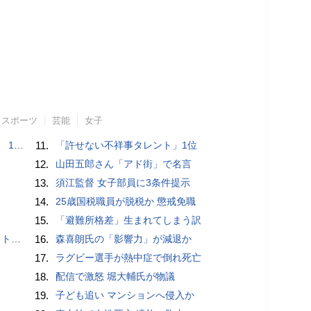
スポーツ
芸能
女子
で誘い出し
11.
「許せない不祥事タレント」1位
12.
山田五郎さん「アド街」で名言
13.
須江監督 女子部員に3条件提示
14.
25歳国税職員が脱税か 懲戒免職
15.
「避難所格差」生まれてしまう訳
岡山県警
16.
森喜朗氏の「影響力」が減退か
17.
ラグビー選手が熱中症で倒れ死亡
18.
配信で激怒 堀大輔氏が物議
19.
子ども追い マンションへ侵入か