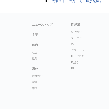
10.
大阪メトロの列車で「煙が充満」
ニューストップ
IT 経済
経済総合
主要
マーケット
Web
国内
ガジェット
社会
ITビジネス
政治
IT総合
海外
PR
海外総合
韓国
中国