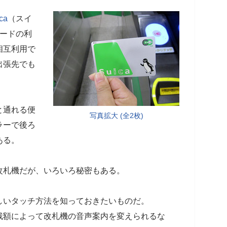
ca
（スイ
カードの利
相互利用で
出張先でも
と通れる便
写真拡大 (全2枚)
ラーで後ろ
ある。
改札機だが、いろいろ秘密もある。
しいタッチ方法を知っておきたいものだ。
残額によって改札機の音声案内を変えられるな