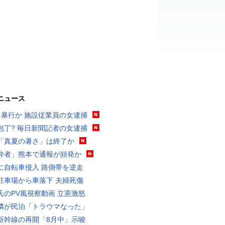
ニュース
に暴行か 施設従業員の女逮捕
包丁? 毎日新聞記者の女逮捕
「真夏の暑さ」は終了か
酔者」熊本で通報が頻発か
に自転車侵入 路側帯を逆走
駐車場から車落下 夫婦死傷
氏のPV風視察動画 立憲激怒
隣が民泊「トラウマなった」
新幹線の再開「8月中」示唆