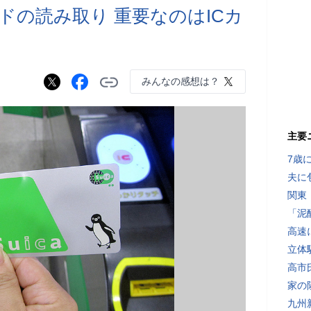
ドの読み取り 重要なのはICカ
みんなの感想は？
主要
7歳
夫に
関東
「泥
高速
立体
高市
家の
九州