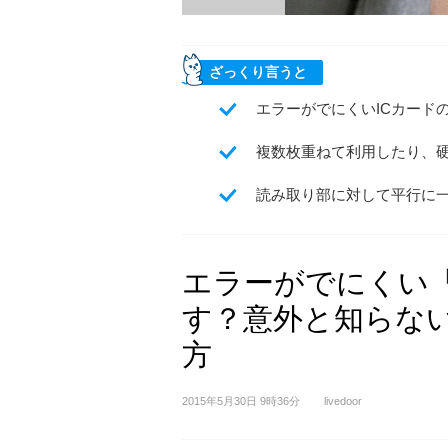
ざっくり言うと
エラーがでにくいICカード
複数枚重ねて利用したり、
読み取り部に対して平行に
エラーがでにくい
す？意外と知らな
方
2015年5月30日 9時36分
livedoor