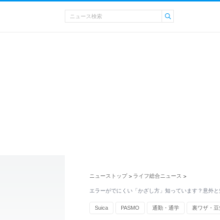
ニューストップ
ライフ総合ニュース
>
>
エラーがでにくい「かざし方」知っています？意外と
Suica
PASMO
通勤・通学
裏ワザ・豆