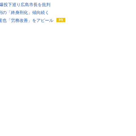
原爆投下巡り広島市長を批判
刑の「終身刑化」傾向続く
竜也「労務改善」をアピール