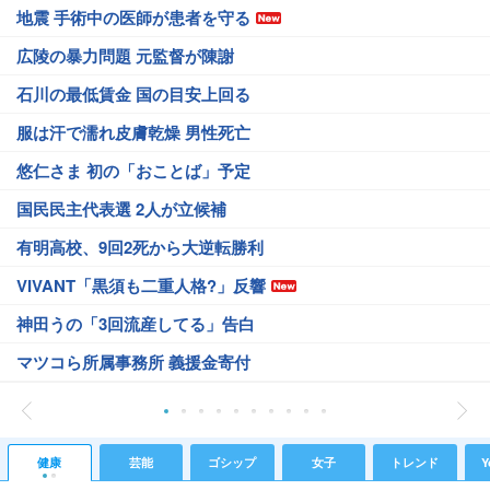
地震 手術中の医師が患者を守る
広陵の暴力問題 元監督が陳謝
石川の最低賃金 国の目安上回る
服は汗で濡れ皮膚乾燥 男性死亡
悠仁さま 初の「おことば」予定
国民民主代表選 2人が立候補
有明高校、9回2死から大逆転勝利
VIVANT「黒須も二重人格?」反響
神田うの「3回流産してる」告白
マツコら所属事務所 義援金寄付
健康
芸能
ゴシップ
女子
トレンド
Y