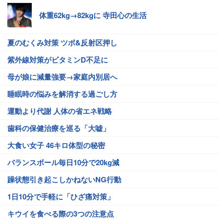
体重62kg→82kgに 寺田心の生活
夏のむくみ対策 ツボ&反射区押し
紫外線対策がビタミンD不足に
母が娘に減量強要→家庭内別居へ
睡眠時の悩みを解消する過ごし方
運動より代謝 人体の省エネ戦略
歯科の保健治療を巡る「大嘘」
大食い女子 46キロ体型の秘密
バランスボール毎日10分で20kg減
躁状態引き起こしかねないNG行動
1日10分で手軽に「ひざ痛対策」
キウイを食べる際の3つの注意点