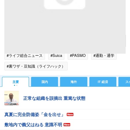
エラーがでにくい「かざし方」知っています？意外と知らない自動改札機とのつき合い方
記事へ戻る
#ライフ総合ニュース
#Suica
#PASMO
#通勤・通学
#裏ワザ・豆知識（ライフハック）
主要
国内
海外
IT 経済
ス
正常な組織を誤摘出 重篤な状態
真夏に完全防備姿「金を出せ」
敷地内で義父はねる 意識不明