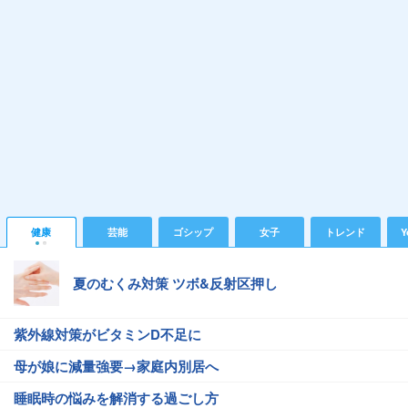
健康
芸能
ゴシップ
女子
トレンド
Y
夏のむくみ対策 ツボ&反射区押し
紫外線対策がビタミンD不足に
母が娘に減量強要→家庭内別居へ
睡眠時の悩みを解消する過ごし方