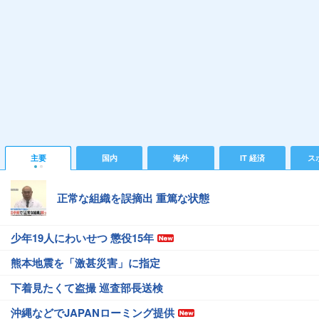
主要
国内
海外
IT 経済
ス
正常な組織を誤摘出 重篤な状態
少年19人にわいせつ 懲役15年
熊本地震を「激甚災害」に指定
下着見たくて盗撮 巡査部長送検
沖縄などでJAPANローミング提供