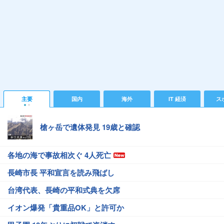
主要
国内
海外
IT 経済
ス
槍ヶ岳で遺体発見 19歳と確認
各地の海で事故相次ぐ 4人死亡
長崎市長 平和宣言を読み飛ばし
台湾代表、長崎の平和式典を欠席
イオン爆発「貴重品OK」と許可か