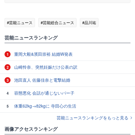
#芸能ニュース
#芸能総合ニュース
#品川祐
芸能ニュースランキング
重岡大毅&濱田崇裕 結婚W発表
1
山崎怜奈、突然妊娠だけ公表の訳
2
池田直人 佐藤佳奈と電撃結婚
3
容態悪化 会話が通じないパー子
4
体重62kg→82kgに 寺田心の生活
5
芸能ニュースランキングをもっと見る
画像アクセスランキング