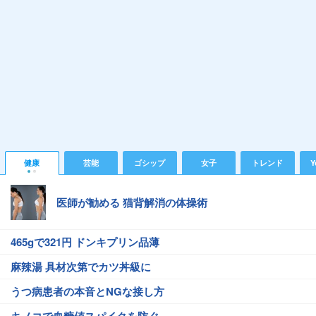
健康
芸能
ゴシップ
女子
トレンド
Y
医師が勧める 猫背解消の体操術
465gで321円 ドンキプリン品薄
麻辣湯 具材次第でカツ丼級に
うつ病患者の本音とNGな接し方