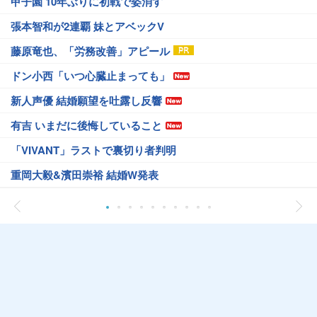
甲子園 10年ぶりに初戦で姿消す
張本智和が2連覇 妹とアベックV
藤原竜也、「労務改善」アピール
ドン小西「いつ心臓止まっても」
新人声優 結婚願望を吐露し反響
有吉 いまだに後悔していること
「VIVANT」ラストで裏切り者判明
重岡大毅&濱田崇裕 結婚W発表