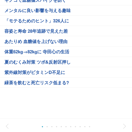
キノコで血糖値スパイクを防ぐ
メンタルに良い影響を与える趣味
「モテるためのヒント」326人に
容姿と寿命 28年追跡で見えた差
あたりめ 血糖値を上げない理由
体重62kg→82kgに 寺田心の生活
夏のむくみ対策 ツボ&反射区押し
紫外線対策がビタミンD不足に
緑茶を飲むと死亡リスク低まる?