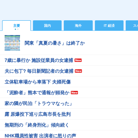
主要
国内
海外
IT 経済
ス
関東「真夏の暑さ」は終了か
7歳に暴行か 施設従業員の女逮捕
夫に包丁? 毎日新聞記者の女逮捕
立体駐車場から車落下 夫婦死傷
「泥酔者」熊本で通報が頻発か
家の隣が民泊「トラウマなった」
露 原爆投下巡り広島市長を批判
無期刑の「終身刑化」傾向続く
NHK職員性被害 出演者に怒りの声