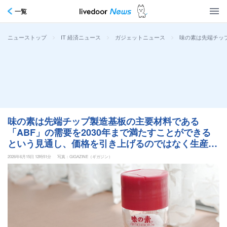
一覧
>
>
>
味の素は先端チッ
ニューストップ
IT 経済ニュース
ガジェットニュース
味の素は先端チップ製造基板の主要材料である
「ABF」の需要を2030年まで満たすことができる
という見通し、価格を引き上げるのではなく生産能
力を拡大する計画
2026年6月15日 12時51分
写真：GIGAZINE（ギガジン）