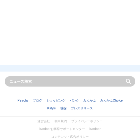
Peachy
ブログ
ショッピング
バンク
みんかぶ
みんかぶChoice
Kstyle
株探
プレスリリース
運営会社
利用規約
プライバシーポリシー
livedoorお客様サポートセンター
livedoor
コンテンツ・広告ポリシー