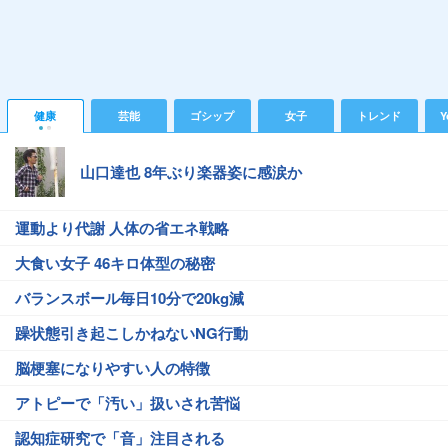
健康
芸能
ゴシップ
女子
トレンド
Y
山口達也 8年ぶり楽器姿に感涙か
運動より代謝 人体の省エネ戦略
大食い女子 46キロ体型の秘密
バランスボール毎日10分で20kg減
躁状態引き起こしかねないNG行動
脳梗塞になりやすい人の特徴
アトピーで「汚い」扱いされ苦悩
認知症研究で「音」注目される