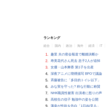
ランキング
総合
国内
政治
海外
経済
IT
1.
趣里 夫の密会報道で離婚決断か
2.
寿美花代さん死去 息子2人が追悼
3.
女優・山本舞香 第1子を出産
4.
深夜アニメに喫煙描写 BPOで議論
5.
斉藤被告に「多目的トイレ以下」
6.
みな実を守った? 粋な行動に称賛
7.
NHK職員性被害 出演者に怒りの声
8.
高校生の信子 勉強中の姿を公開
9.
薄幸が性欲を告白「1日AV見る」