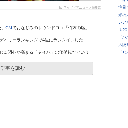
注目
by ライブドアニュース編集部
米の
レア
た、
CM
でおなじみのサウンドロゴ「伯方の塩」
U-2
「パ
デイリーランキングで4位にランクインした
広陵
中心に関心が高まる「タイパ」の価値観だという
「T
記事を読む