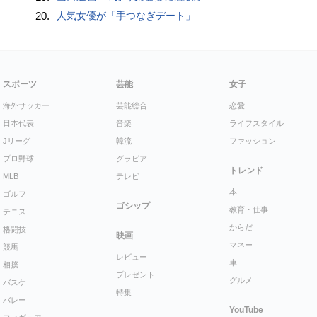
20.
人気女優が「手つなぎデート」
スポーツ
芸能
女子
海外サッカー
芸能総合
恋愛
日本代表
音楽
ライフスタイル
Jリーグ
韓流
ファッション
プロ野球
グラビア
トレンド
MLB
テレビ
本
ゴルフ
ゴシップ
教育・仕事
テニス
からだ
格闘技
映画
マネー
競馬
レビュー
車
相撲
プレゼント
グルメ
バスケ
特集
バレー
YouTube