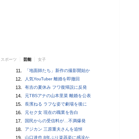
スポーツ
芸能
女子
11.
「地面師たち」新作の撮影開始か
12.
人気YouTuber 離婚を即撤回
13.
有吉の夏休み フワ復帰説に反発
14.
元TBSアナの山本里菜 離婚を公表
15.
長濱ねる ラフな姿で劇場を後に
16.
元セク女 現在の職業を告白
17.
国民からの受信料が…不満爆発
18.
アジカン 三原重夫さんを追悼
19.
山口達也 8年ぶり楽器姿に感涙か