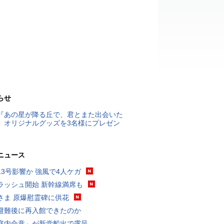
らせ
『あの星が降る丘で、君とまた出会いた
』オリジナルグッズを3名様にプレゼン
ニュース
13号影響か 強風で4人ケガ
ラッシュ開始 新幹線満席も
さま 原爆慰霊碑に供花
避難後に再入館できたのか
庭内合意」が新党船出で露呈