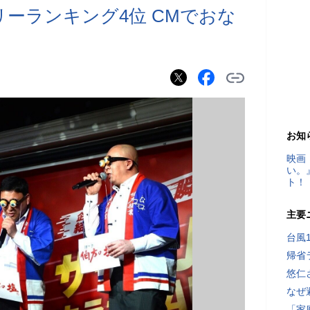
イリーランキング4位 CMでおな
お知
映画
い。
ト！
主要
台風
帰省
悠仁
なぜ
「家