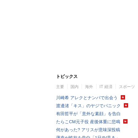
トピックス
主要
国内
海外
IT 経済
スポーツ
川崎希 アレクとナンパで出会う
渡邊渚「キス」のヤジでパニック
有田哲平が「意外な素顔」を告白
たらこCM元子役 産後体重に悲鳴
何があった? アリスが意味深投稿
薄幸が性欲を告白「1日AV見る」