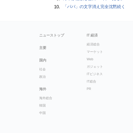
10.
「パパ」の文字消え完全沈黙続く
ニューストップ
IT 経済
経済総合
主要
マーケット
Web
国内
ガジェット
社会
ITビジネス
政治
IT総合
海外
PR
海外総合
韓国
中国