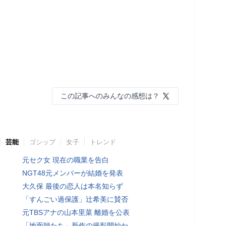
この記事へのみんなの感想は？
芸能
ゴシップ
女子
トレンド
元セク女 現在の職業を告白
NGT48元メンバーが結婚を発表
大久保 最後の恋人は本名知らず
「すんごい過保護」辻希美に賛否
元TBSアナの山本里菜 離婚を公表
「地面師たち」新作の撮影開始か