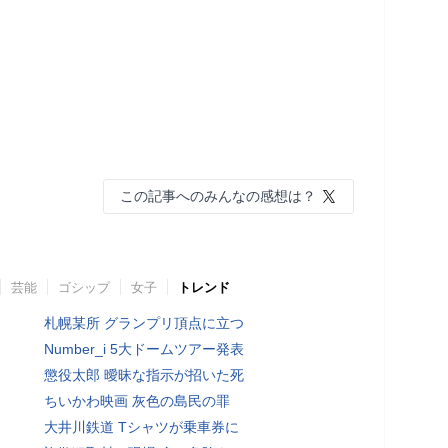
この記事へのみんなの感想は？
芸能
ゴシップ
女子
トレンド
札幌某所 グランプリ頂点に立つ
Number_i 5大ドームツアー発表
懲役太郎 曖昧な指示が招いた死
ちいかわ映画 灰色の島民の罪
大井川鉄道 Tシャツが乗車券に