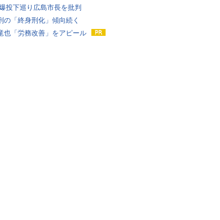
原爆投下巡り広島市長を批判
刑の「終身刑化」傾向続く
竜也「労務改善」をアピール