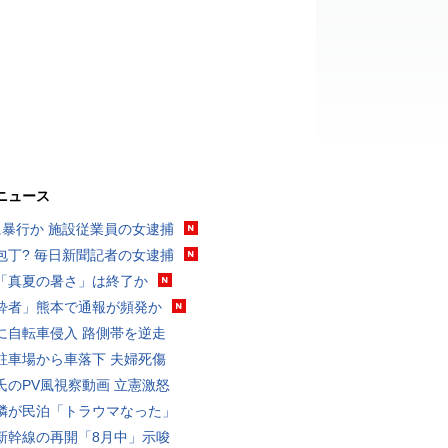
ニュース
に暴行か 施設従業員の女逮捕
包丁? 毎日新聞記者の女逮捕
「真夏の暑さ」は終了か
酔者」熊本で通報が頻発か
に自転車侵入 路側帯を逆走
駐車場から車落下 夫婦死傷
氏のPV風視察動画 立憲激怒
隣が民泊「トラウマなった」
新幹線の再開「8月中」示唆