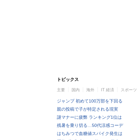
トピックス
主要
国内
海外
IT 経済
スポーツ
ジャンプ 初めて100万部を下回る
親の投稿で子が特定される現実
謎マナーに疲弊 ランキング1位は
残暑を乗り切る…50代涼感コーデ
はちみつで血糖値スパイク発生は