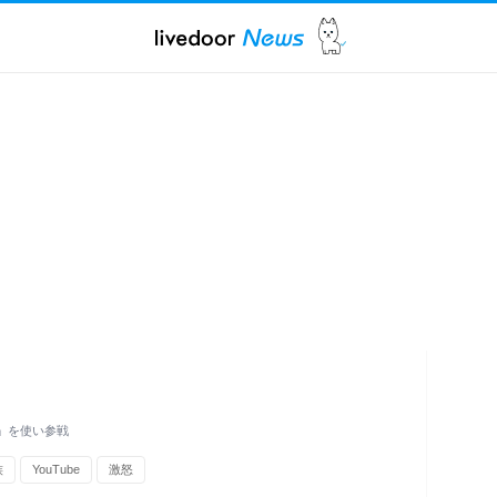
ペ」を使い参戦
族
YouTube
激怒