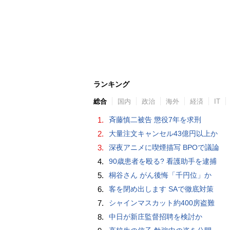
ランキング
総合
国内
政治
海外
経済
IT
1.
斉藤慎二被告 懲役7年を求刑
2.
大量注文キャンセル43億円以上か
3.
深夜アニメに喫煙描写 BPOで議論
4.
90歳患者を殴る? 看護助手を逮捕
5.
桐谷さん がん後悔「千円位」か
6.
客を閉め出します SAで徹底対策
7.
シャインマスカット約400房盗難
8.
中日が新庄監督招聘を検討か