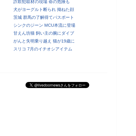
詐欺犯取材の現場 命の危険も
犬がヨーグルト断られ 拗ねた顔
茨城 群馬の了解得てパスポート
シンクのジーン MCU本流に登場
甘えん坊猫 飼い主の腕にダイブ
がんと失明乗り越え 猫が19歳に
スリコ 7月のイチオシアイテム