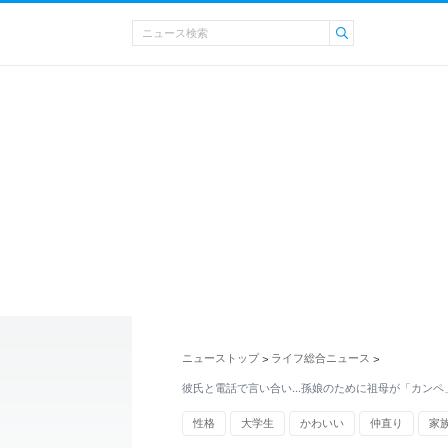
ニューストップ
ライフ総合ニュース
>
>
彼氏と電話で言い合い...孫娘のために祖母が「カン
性格
大学生
かわいい
仲直り
家