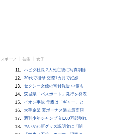
スポーツ
芸能
女子
11.
ハビタ社長 2人死亡後に写真削除
12.
30代で祖母 交際1カ月で妊娠
13.
セクシー女優の寄付報告 中傷も
14.
茨城県「パスポート」発行を発表
15.
イオン事故 母親は「ギャー」と
16.
大手企業 夏ボーナス過去最高額
17.
週刊少年ジャンプ 初100万部割れ
18.
ちいかわ新グッズ説明文に「闇」