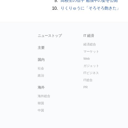
9.
高校生の信子 勉強中の姿を公開
10.
りくりゅうに「そろそろ飽きた」
ニューストップ
IT 経済
経済総合
主要
マーケット
Web
国内
ガジェット
社会
ITビジネス
政治
IT総合
海外
PR
海外総合
韓国
中国