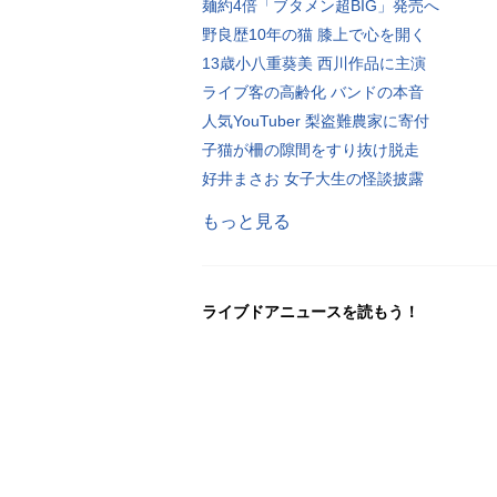
麺約4倍「ブタメン超BIG」発売へ
野良歴10年の猫 膝上で心を開く
13歳小八重葵美 西川作品に主演
ライブ客の高齢化 バンドの本音
人気YouTuber 梨盗難農家に寄付
子猫が柵の隙間をすり抜け脱走
好井まさお 女子大生の怪談披露
もっと見る
ライブドアニュースを読もう！