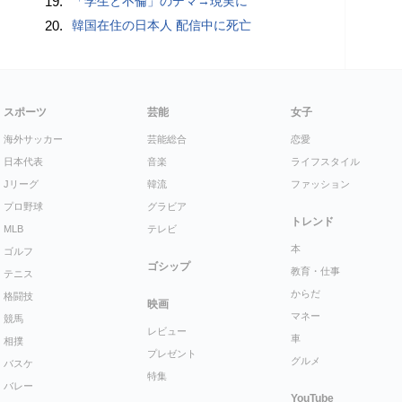
19.
「学生と不倫」のデマ→現実に
20.
韓国在住の日本人 配信中に死亡
スポーツ
芸能
女子
海外サッカー
芸能総合
恋愛
日本代表
音楽
ライフスタイル
Jリーグ
韓流
ファッション
プロ野球
グラビア
トレンド
MLB
テレビ
本
ゴルフ
ゴシップ
教育・仕事
テニス
からだ
格闘技
映画
マネー
競馬
レビュー
車
相撲
プレゼント
グルメ
バスケ
特集
バレー
YouTube