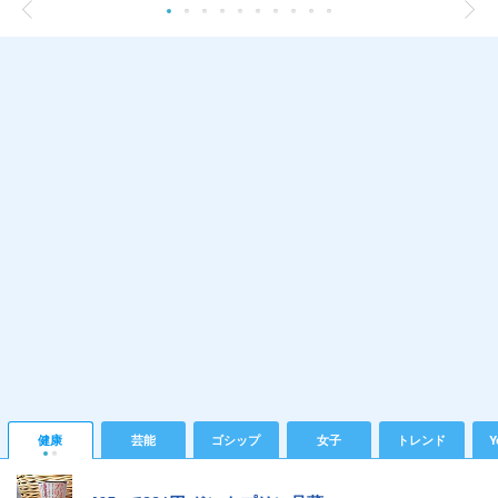
健康
芸能
ゴシップ
女子
トレンド
Y