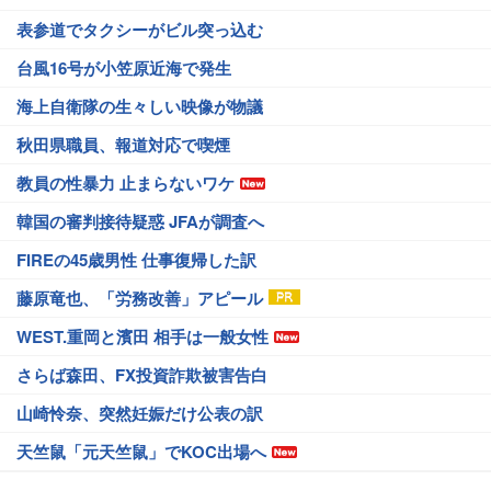
表参道でタクシーがビル突っ込む
台風16号が小笠原近海で発生
海上自衛隊の生々しい映像が物議
秋田県職員、報道対応で喫煙
教員の性暴力 止まらないワケ
韓国の審判接待疑惑 JFAが調査へ
FIREの45歳男性 仕事復帰した訳
藤原竜也、「労務改善」アピール
WEST.重岡と濱田 相手は一般女性
さらば森田、FX投資詐欺被害告白
山崎怜奈、突然妊娠だけ公表の訳
天竺鼠「元天竺鼠」でKOC出場へ