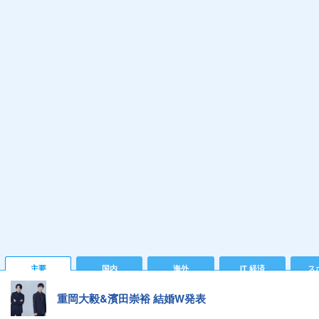
主要
国内
海外
IT 経済
ス
重岡大毅&濱田崇裕 結婚W発表