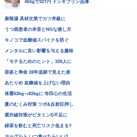
465gで321円 ドンキプリン品薄
麻辣湯 具材次第でカツ丼級に
うつ病患者の本音とNGな接し方
キノコで血糖値スパイクを防ぐ
メンタルに良い影響を与える趣味
「モテるためのヒント」326人に
容姿と寿命 28年追跡で見えた差
あたりめ 血糖値を上げない理由
体重62kg→82kgに 寺田心の生活
夏のむくみ対策 ツボ&反射区押し
紫外線対策がビタミンD不足に
緑茶を飲むと死亡リスク低まる?
ヨーグルト いつ食べたらいい?