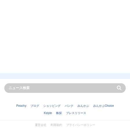
Peachy
ブログ
ショッピング
バンク
みんかぶ
みんかぶChoice
Kstyle
株探
プレスリリース
運営会社
利用規約
プライバシーポリシー