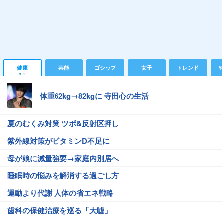
健康
芸能
ゴシップ
女子
トレンド
Y
体重62kg→82kgに 寺田心の生活
夏のむくみ対策 ツボ&反射区押し
紫外線対策がビタミンD不足に
母が娘に減量強要→家庭内別居へ
睡眠時の悩みを解消する過ごし方
運動より代謝 人体の省エネ戦略
歯科の保健治療を巡る「大嘘」