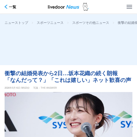
一覧
>
>
>
衝撃の結婚
ニューストップ
スポーツニュース
スポーツその他ニュース
衝撃の結婚発表から2日…坂本花織の続く朗報
「なんだって？」「これは嬉しい」ネット歓喜の声
2026年5月16日 5時23分
写真：THE ANSWER