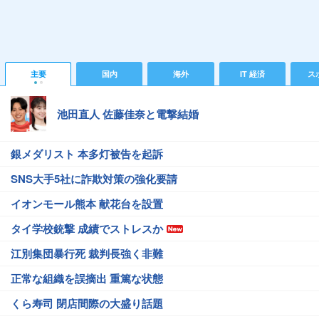
主要
国内
海外
IT 経済
ス
池田直人 佐藤佳奈と電撃結婚
銀メダリスト 本多灯被告を起訴
SNS大手5社に詐欺対策の強化要請
イオンモール熊本 献花台を設置
タイ学校銃撃 成績でストレスか
江別集団暴行死 裁判長強く非難
正常な組織を誤摘出 重篤な状態
くら寿司 閉店間際の大盛り話題