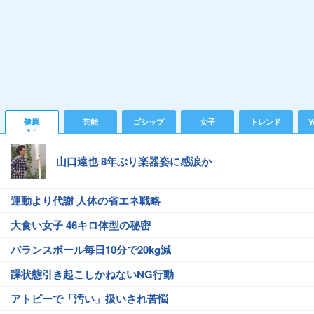
健康
芸能
ゴシップ
女子
トレンド
Y
山口達也 8年ぶり楽器姿に感涙か
運動より代謝 人体の省エネ戦略
大食い女子 46キロ体型の秘密
バランスボール毎日10分で20kg減
躁状態引き起こしかねないNG行動
アトピーで「汚い」扱いされ苦悩