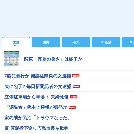
主要
国内
海外
IT 経済
ス
関東「真夏の暑さ」は終了か
7歳に暴行か 施設従業員の女逮捕
夫に包丁? 毎日新聞記者の女逮捕
立体駐車場から車落下 夫婦死傷
「泥酔者」熊本で通報が頻発か
家の隣が民泊「トラウマなった」
露 原爆投下巡り広島市長を批判