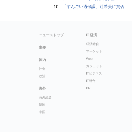
10.
「すんごい過保護」辻希美に賛否
ニューストップ
IT 経済
経済総合
主要
マーケット
Web
国内
ガジェット
社会
ITビジネス
政治
IT総合
海外
PR
海外総合
韓国
中国