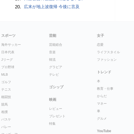
20.
広末が地上波復帰 今後に言及
スポーツ
芸能
女子
海外サッカー
芸能総合
恋愛
日本代表
音楽
ライフスタイル
Jリーグ
韓流
ファッション
プロ野球
グラビア
トレンド
MLB
テレビ
本
ゴルフ
ゴシップ
教育・仕事
テニス
からだ
格闘技
映画
マネー
競馬
レビュー
車
相撲
プレゼント
グルメ
バスケ
特集
バレー
YouTube