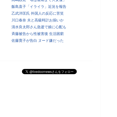
飯島直子「イライラ」近況を報告
乙武洋匡氏 外国人の反応に苦笑
川口春奈 夫と高級時計お揃いか
清水良太郎さん急逝で娘に心配も
斉藤被告から性被害後 生活困窮
佐藤寛子が告白 ヌード嫌だった