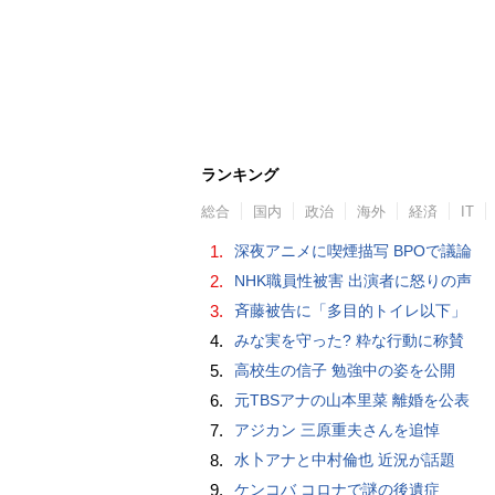
ランキング
総合
国内
政治
海外
経済
IT
1.
深夜アニメに喫煙描写 BPOで議論
2.
NHK職員性被害 出演者に怒りの声
3.
斉藤被告に「多目的トイレ以下」
4.
みな実を守った? 粋な行動に称賛
5.
高校生の信子 勉強中の姿を公開
6.
元TBSアナの山本里菜 離婚を公表
7.
アジカン 三原重夫さんを追悼
8.
水卜アナと中村倫也 近況が話題
9.
ケンコバ コロナで謎の後遺症