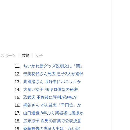
スポーツ
芸能
女子
11.
ちいかわ新グッズ説明文に「闇」
12.
寿美花代さん死去 息子2人が追悼
13.
渡邊渚さん 収録中にパニックか
14.
大食い女子 46キロ体型の秘密
15.
乙武氏 不倫後に評判が逆転か
16.
桐谷さん がん後悔「千円位」か
17.
山口達也 8年ぶり楽器姿に感涙か
18.
広末涼子 次男の言葉で公表決意
19.
斉藤被告の妻証人出廷しない訳