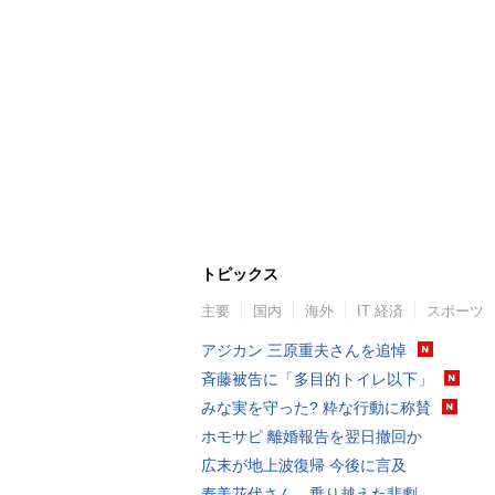
トピックス
主要
国内
海外
IT 経済
スポーツ
アジカン 三原重夫さんを追悼
斉藤被告に「多目的トイレ以下」
みな実を守った? 粋な行動に称賛
ホモサピ 離婚報告を翌日撤回か
広末が地上波復帰 今後に言及
寿美花代さん、乗り越えた悲劇