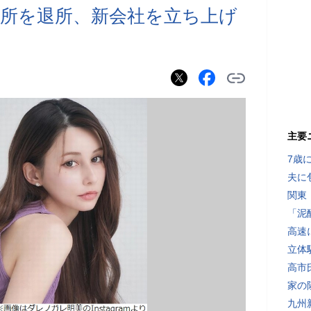
所を退所、新会社を立ち上げ
主要
7歳
夫に
関東
「泥
高速
立体
高市
家の
九州