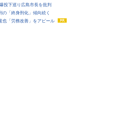
原爆投下巡り広島市長を批判
刑の「終身刑化」傾向続く
竜也「労務改善」をアピール