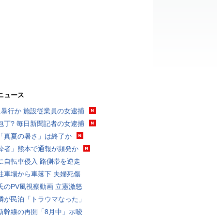
ニュース
に暴行か 施設従業員の女逮捕
包丁? 毎日新聞記者の女逮捕
「真夏の暑さ」は終了か
酔者」熊本で通報が頻発か
に自転車侵入 路側帯を逆走
駐車場から車落下 夫婦死傷
氏のPV風視察動画 立憲激怒
隣が民泊「トラウマなった」
新幹線の再開「8月中」示唆