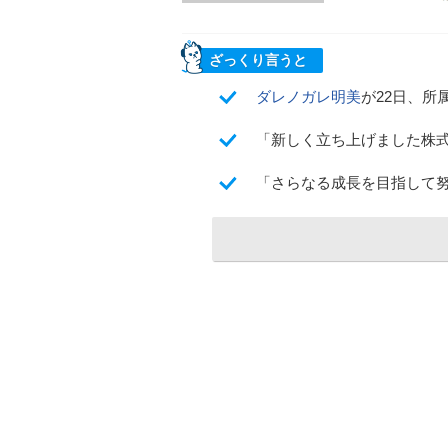
ざっくり言うと
ダレノガレ明美
が22日、所
「新しく立ち上げました株式
「さらなる成長を目指して