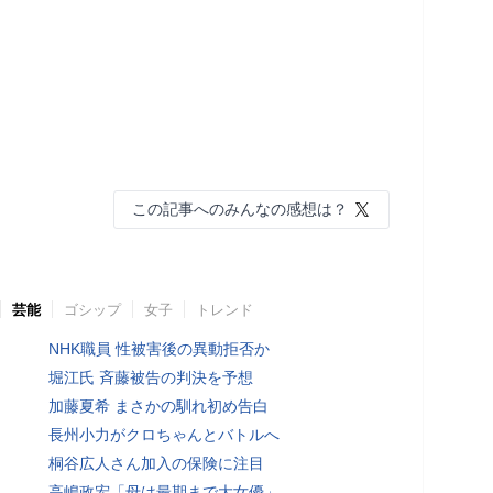
この記事へのみんなの感想は？
芸能
ゴシップ
女子
トレンド
NHK職員 性被害後の異動拒否か
堀江氏 斉藤被告の判決を予想
加藤夏希 まさかの馴れ初め告白
長州小力がクロちゃんとバトルへ
桐谷広人さん加入の保険に注目
高嶋政宏「母は最期まで大女優」