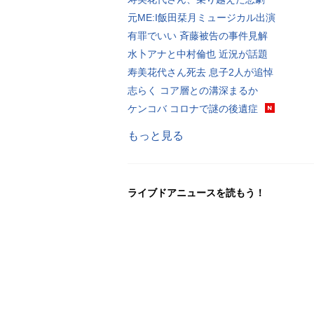
元ME:I飯田栞月ミュージカル出演
有罪でいい 斉藤被告の事件見解
水卜アナと中村倫也 近況が話題
寿美花代さん死去 息子2人が追悼
志らく コア層との溝深まるか
ケンコバ コロナで謎の後遺症
もっと見る
ライブドアニュースを読もう！