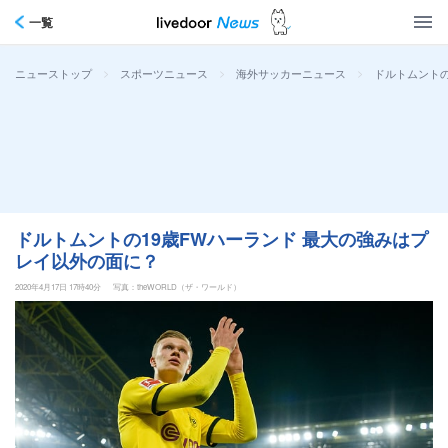
一覧
>
>
>
ドルトムントの
ニューストップ
スポーツニュース
海外サッカーニュース
ドルトムントの19歳FWハーランド 最大の強みはプ
レイ以外の面に？
2020年4月17日 17時40分
写真：theWORLD（ザ・ワールド）