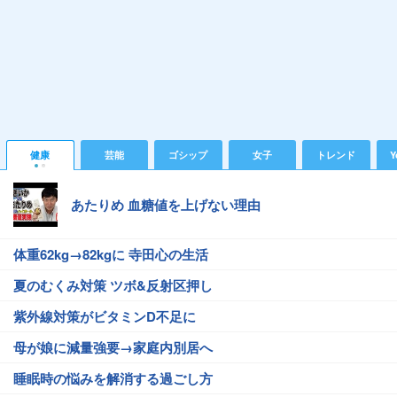
健康
芸能
ゴシップ
女子
トレンド
Y
あたりめ 血糖値を上げない理由
体重62kg→82kgに 寺田心の生活
夏のむくみ対策 ツボ&反射区押し
紫外線対策がビタミンD不足に
母が娘に減量強要→家庭内別居へ
睡眠時の悩みを解消する過ごし方