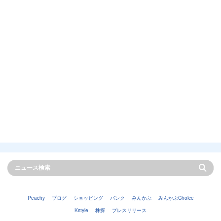
Peachy
ブログ
ショッピング
バンク
みんかぶ
みんかぶChoice
Kstyle
株探
プレスリリース