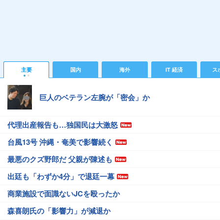
主要
国内
海外
IT 経済
ス
巨人のベテラン左腕が「密会」か
代理出産報告も…独国民は大激怒
台風13号 沖縄・奄美で影響続く
最悪のクズ野郎だ 父親が陳述も
出廷も「わずか4分」で退廷一幕
商業施設で面識ないJCを殴ったか
森喜朗氏の「影響力」が減退か