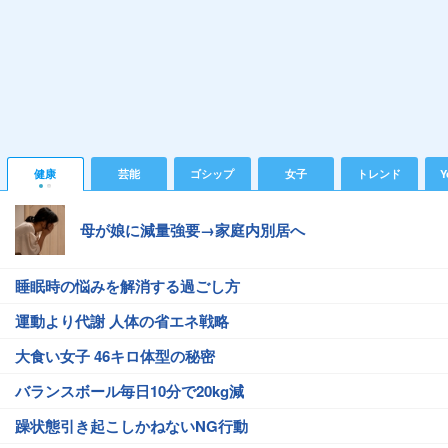
健康
芸能
ゴシップ
女子
トレンド
Y
母が娘に減量強要→家庭内別居へ
睡眠時の悩みを解消する過ごし方
運動より代謝 人体の省エネ戦略
大食い女子 46キロ体型の秘密
バランスボール毎日10分で20kg減
躁状態引き起こしかねないNG行動