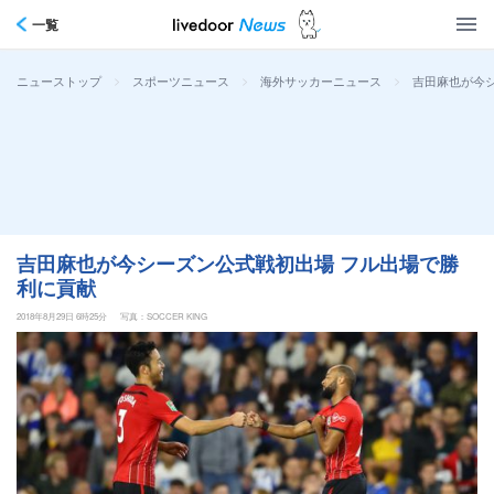
一覧
>
>
>
吉田麻也が今
ニューストップ
スポーツニュース
海外サッカーニュース
吉田麻也が今シーズン公式戦初出場 フル出場で勝
利に貢献
2018年8月29日 6時25分
写真：SOCCER KING