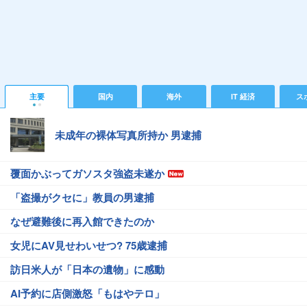
主要
国内
海外
IT 経済
ス
未成年の裸体写真所持か 男逮捕
覆面かぶってガソスタ強盗未遂か
「盗撮がクセに」教員の男逮捕
なぜ避難後に再入館できたのか
女児にAV見せわいせつ? 75歳逮捕
訪日米人が「日本の遺物」に感動
AI予約に店側激怒「もはやテロ」