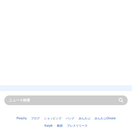
Peachy
ブログ
ショッピング
バンク
みんかぶ
みんかぶChoice
Kstyle
株探
プレスリリース