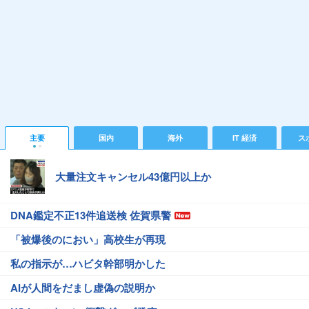
主要
国内
海外
IT 経済
ス
大量注文キャンセル43億円以上か
DNA鑑定不正13件追送検 佐賀県警
「被爆後のにおい」高校生が再現
私の指示が…ハビタ幹部明かした
AIが人間をだまし虚偽の説明か