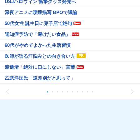
USJハロウィン 衝撃グッズ発売へ
深夜アニメに喫煙描写 BPOで議論
50代女性 誕生日に菓子店で絶句
認知症予防で「避けたい食品」
60代がやめてよかった生活習慣
医師が語る汗悩みとの向き合い方
渡邊渚「絶対に口にしない」言葉
乙武洋匡氏「逆差別だと思って」