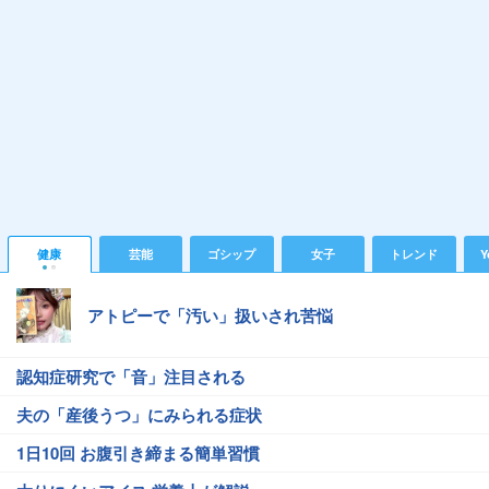
健康
芸能
ゴシップ
女子
トレンド
Y
アトピーで「汚い」扱いされ苦悩
認知症研究で「音」注目される
夫の「産後うつ」にみられる症状
1日10回 お腹引き締まる簡単習慣