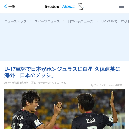
一覧
>
>
>
U-17W杯で日本
ニューストップ
スポーツニュース
日本代表ニュース
U-17W杯で日本がホンジュラスに白星 久保建英に
海外「日本のメッシ」
2017年10月9日 5時30分
写真：サッカーダイジェストWeb
by ライブドアニュース編集部