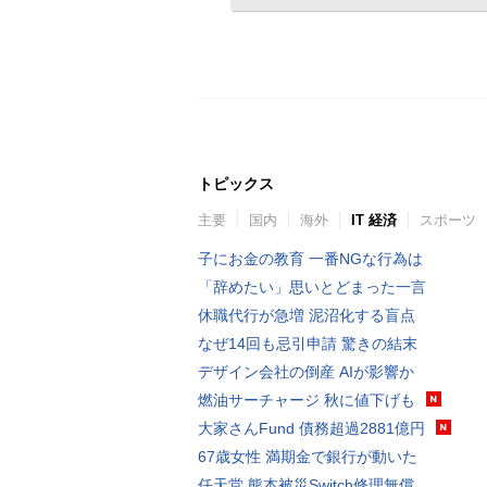
トピックス
主要
国内
海外
IT 経済
スポーツ
子にお金の教育 一番NGな行為は
「辞めたい」思いとどまった一言
休職代行が急増 泥沼化する盲点
なぜ14回も忌引申請 驚きの結末
デザイン会社の倒産 AIが影響か
燃油サーチャージ 秋に値下げも
大家さんFund 債務超過2881億円
67歳女性 満期金で銀行が動いた
任天堂 熊本被災Switch修理無償