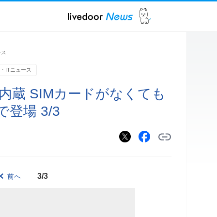
ース
・ITニュース
を内蔵 SIMカードがなくても
登場 3/3
3/3
前へ