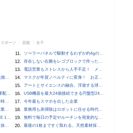
スポーツ
芸能
女子
11.
ソーラーパネルで駆動するわずか約4gの超軽量ドローン「CoulombFly」
12.
存在しない右腕をレゴブロックで作った少年ビルダーが登場
13.
電話営業もストレスから人手不足！ メンタルに心配ない会話AI 「Sakura TALK」が営業電話をかける時代がくる
買い方
14.
マスクが年賀ノベルティに変身！ お正月特別パッケージの注文受付開始
15.
アートとサイエンスの融合。浮遊する球体インテリア「Buda Ball(ブダボール)」
クッカー
16.
USB機器を最大24個接続できる円盤型24ポートUSBハブが登場
いため
17.
今年最もスマホを出した企業
pace」
18.
業務用も床掃除はロボットに任せる時代が本格到来 ビルメンヒューマンフェア ＆ クリーンEXPO 2018
4万円前後
19.
無料で毎日の予定やルーチンを視覚的なブロック配置で把握しNextCloud・WebDAV・Obsidianなどで同期＆AI連携・歩数記録・専用Androidアプリ・StreamDeckの双方向完全連携も可能な「dayGLANCE」、アカウント登録不要でセルフホストも可能
ダプタ
20.
最後の1枚まですぐ取れる。天然素材採用の「Ih Paperティッシュケース」