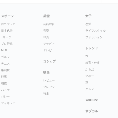
スポーツ
芸能
女子
海外サッカー
芸能総合
恋愛
日本代表
音楽
ライフスタイル
Jリーグ
韓流
ファッション
プロ野球
グラビア
トレンド
MLB
テレビ
本
ゴルフ
ゴシップ
教育・仕事
テニス
からだ
格闘技
映画
マネー
競馬
レビュー
車
相撲
プレゼント
グルメ
バスケ
特集
バレー
YouTube
フィギュア
サブカル