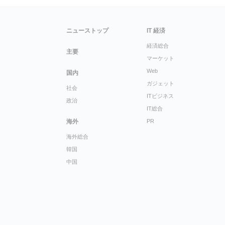
ニューストップ
IT 経済
経済総合
主要
マーケット
Web
国内
ガジェット
社会
ITビジネス
政治
IT総合
海外
PR
海外総合
韓国
中国