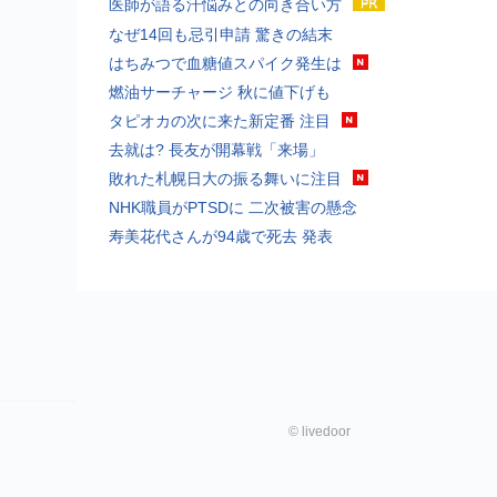
医師が語る汗悩みとの向き合い方
なぜ14回も忌引申請 驚きの結末
はちみつで血糖値スパイク発生は
燃油サーチャージ 秋に値下げも
タピオカの次に来た新定番 注目
去就は? 長友が開幕戦「来場」
敗れた札幌日大の振る舞いに注目
NHK職員がPTSDに 二次被害の懸念
寿美花代さんが94歳で死去 発表
©
livedoor