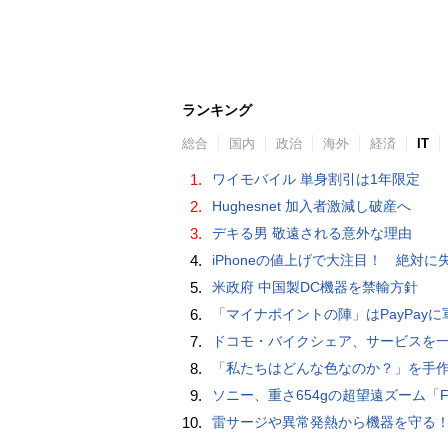
ランキング
総合
国内
政治
海外
経済
IT
1.
ワイモバイル 単身割引は1年限定
2.
Hughesnet 加入者激減し破産へ
3.
デキる男 敬遠される意外な理由
4.
iPhoneの値上げで大注目！ 絶対に失敗しない「中古スマホ」の売り方＆
5.
米政府 中国製DC機器を禁輸方針
6.
「マイナポイントの陣」はPayPayに軍配！ 燻製できちゃう鍋、グラスドーム
7.
ドコモ・バイクシェア、サービスを一時停止 不具合の復旧が見通せな
8.
「私たちはどんな色なのか？」を手作業でデータ分析して人間の肌の色を表現する新しい色空間を構築した「Inclusive Color S
9.
ソニー、重さ654gの超望遠ズーム「FE 100-400mm F5.6-8 OSS」 実売1
10.
雷サージや異常発熱から機器を守る！抜け止め仕様の3P-2P変換ア