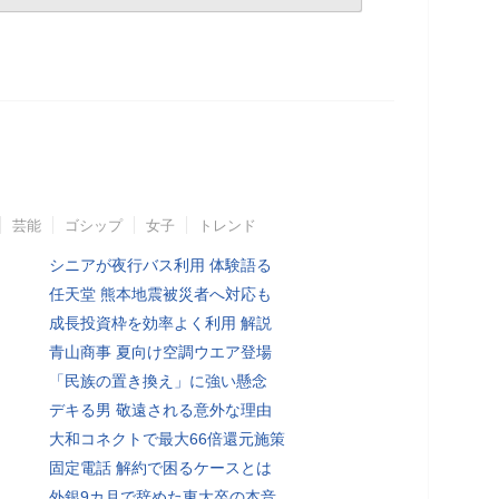
芸能
ゴシップ
女子
トレンド
シニアが夜行バス利用 体験語る
任天堂 熊本地震被災者へ対応も
成長投資枠を効率よく利用 解説
青山商事 夏向け空調ウエア登場
「民族の置き換え」に強い懸念
デキる男 敬遠される意外な理由
大和コネクトで最大66倍還元施策
固定電話 解約で困るケースとは
外銀9カ月で辞めた東大卒の本音