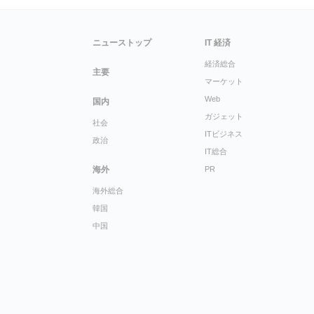
ニューストップ
IT 経済
経済総合
主要
マーケット
Web
国内
ガジェット
社会
ITビジネス
政治
IT総合
海外
PR
海外総合
韓国
中国