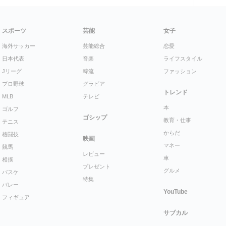
スポーツ
芸能
女子
海外サッカー
芸能総合
恋愛
日本代表
音楽
ライフスタイル
Jリーグ
韓流
ファッション
プロ野球
グラビア
トレンド
MLB
テレビ
本
ゴルフ
ゴシップ
教育・仕事
テニス
からだ
格闘技
映画
マネー
競馬
レビュー
車
相撲
プレゼント
グルメ
バスケ
特集
バレー
YouTube
フィギュア
サブカル