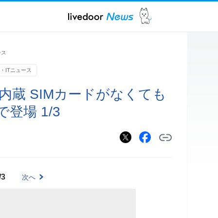
ース
・ITニュース
を内蔵 SIMカードがなくても
登場 1/3
/3
次へ