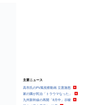
主要ニュース
高市氏のPV風視察動画 立憲激怒
家の隣が民泊「トラウマなった」
九州新幹線の再開「8月中」示唆