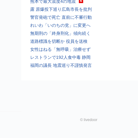
熊本で最大震度4の地震
露 原爆投下巡り広島市長を批判
警官発砲で死亡 直前に不審行動
れいわ「いのちの党」に変更へ
無期刑の「終身刑化」傾向続く
道路標識を切断か 役員を送検
女性はねる「無呼吸」治療せず
レストランで192人食中毒 静岡
福岡の議長 地震巡り不謹慎発言
©
livedoor