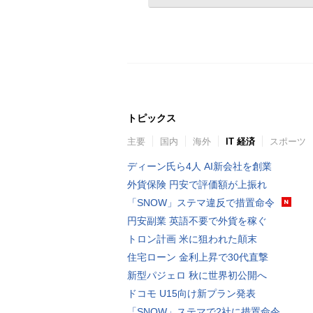
トピックス
主要
国内
海外
IT 経済
スポーツ
ディーン氏ら4人 AI新会社を創業
外貨保険 円安で評価額が上振れ
「SNOW」ステマ違反で措置命令
円安副業 英語不要で外貨を稼ぐ
トロン計画 米に狙われた顛末
住宅ローン 金利上昇で30代直撃
新型パジェロ 秋に世界初公開へ
ドコモ U15向け新プラン発表
「SNOW」ステマで2社に措置命令