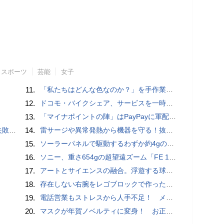
スポーツ
芸能
女子
11.
「私たちはどんな色なのか？」を手作業でデータ分析して人間の肌の色を表現する新しい色空間を構築した「Inclusive Color Space」
12.
ドコモ・バイクシェア、サービスを一時停止 不具合の復旧が見通せないため
13.
「マイナポイントの陣」はPayPayに軍配！ 燻製できちゃう鍋、グラスドームクッカー
買い方
14.
雷サージや異常発熱から機器を守る！抜け止め仕様の3P-2P変換アダプタ
15.
ソーラーパネルで駆動するわずか約4gの超軽量ドローン「CoulombFly」
16.
ソニー、重さ654gの超望遠ズーム「FE 100-400mm F5.6-8 OSS」 実売14万円前後
17.
アートとサイエンスの融合。浮遊する球体インテリア「Buda Ball(ブダボール)」
18.
存在しない右腕をレゴブロックで作った少年ビルダーが登場
19.
電話営業もストレスから人手不足！ メンタルに心配ない会話AI 「Sakura TALK」が営業電話をかける時代がくる
20.
マスクが年賀ノベルティに変身！ お正月特別パッケージの注文受付開始