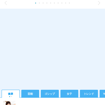
健康
芸能
ゴシップ
女子
トレンド
Y