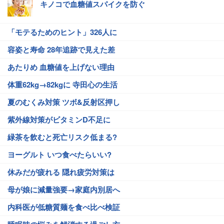
キノコで血糖値スパイクを防ぐ
「モテるためのヒント」326人に
容姿と寿命 28年追跡で見えた差
あたりめ 血糖値を上げない理由
体重62kg→82kgに 寺田心の生活
夏のむくみ対策 ツボ&反射区押し
紫外線対策がビタミンD不足に
緑茶を飲むと死亡リスク低まる?
ヨーグルト いつ食べたらいい?
休みだが疲れる 隠れ疲労対策は
母が娘に減量強要→家庭内別居へ
内科医が低糖質麺を食べ比べ検証