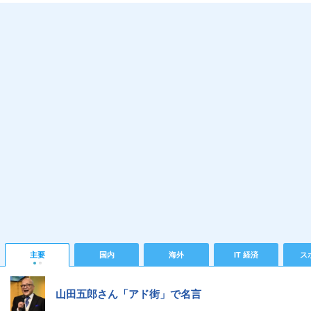
主要
国内
海外
IT 経済
ス
山田五郎さん「アド街」で名言