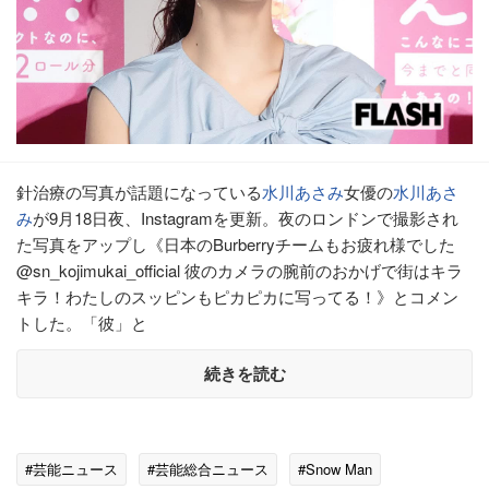
針治療の写真が話題になっている
水川あさみ
女優の
水川あさ
み
が9月18日夜、Instagramを更新。夜のロンドンで撮影され
た写真をアップし《日本のBurberryチームもお疲れ様でした
@sn_kojimukai_official 彼のカメラの腕前のおかげで街はキラ
キラ！わたしのスッピンもピカピカに写ってる！》とコメン
トした。「彼」と
続きを読む
#芸能ニュース
#芸能総合ニュース
#Snow Man