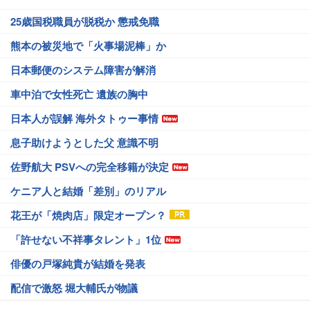
25歳国税職員が脱税か 懲戒免職
熊本の被災地で「火事場泥棒」か
日本郵便のシステム障害が解消
車中泊で女性死亡 遺族の胸中
日本人が誤解 海外タトゥー事情
息子助けようとした父 意識不明
佐野航大 PSVへの完全移籍が決定
ケニア人と結婚「差別」のリアル
花王が「焼肉店」限定オープン？
「許せない不祥事タレント」1位
俳優の戸塚純貴が結婚を発表
配信で激怒 堀大輔氏が物議