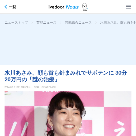
一覧
>
>
>
水川あさみ、顔も首も針
ニューストップ
芸能ニュース
芸能総合ニュース
水川あさみ、顔も首も針まみれでサボテンに 30分
20万円の「謎の治療」
2024年9月19日 18時52分
写真：Smart FLASH