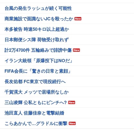
台風の発生ラッシュが続く可能性
商業施設で面識ないJCを殴ったか
本多被告 時速50キロ以上超過か
日本郵便シス障 荷物受け取れず
計2万4700件 五輪絡みで誹謗中傷
イラン大統領「原爆投下はNOだ」
FIFA会長に「驚きの日常と素顔」
長友佑都 FC東京で現役続行へ
千賀滉大 メッツで居場所なしか
三山凌輝 公私ともにピンチへ?
池田直人 佐藤佳奈と電撃結婚
こらあかんで…グラドルに衝撃