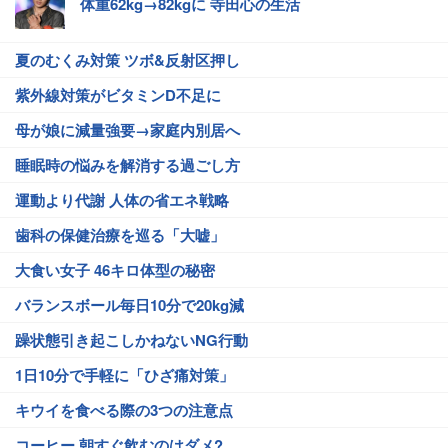
体重62kg→82kgに 寺田心の生活
夏のむくみ対策 ツボ&反射区押し
紫外線対策がビタミンD不足に
母が娘に減量強要→家庭内別居へ
睡眠時の悩みを解消する過ごし方
運動より代謝 人体の省エネ戦略
歯科の保健治療を巡る「大嘘」
大食い女子 46キロ体型の秘密
バランスボール毎日10分で20kg減
躁状態引き起こしかねないNG行動
1日10分で手軽に「ひざ痛対策」
キウイを食べる際の3つの注意点
コーヒー 朝すぐ飲むのはダメ?