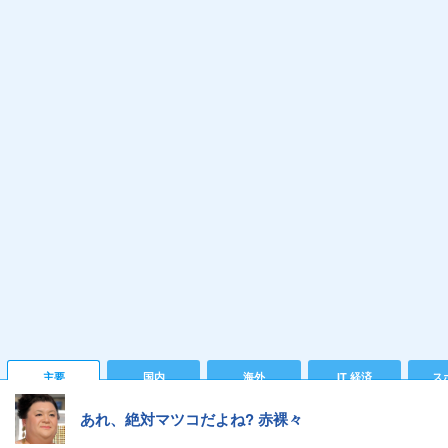
主要
国内
海外
IT 経済
ス
あれ、絶対マツコだよね? 赤裸々