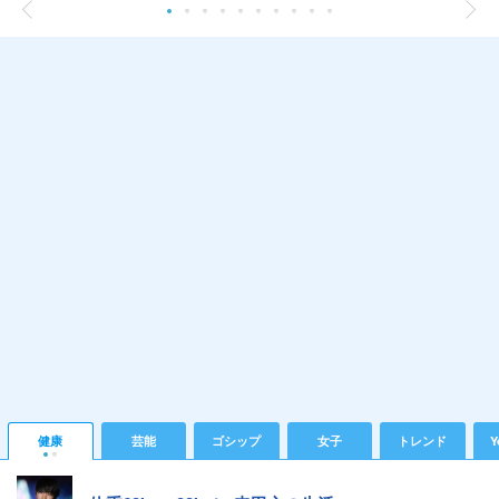
健康
芸能
ゴシップ
女子
トレンド
Y