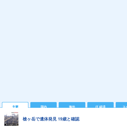
主要
国内
海外
IT 経済
ス
槍ヶ岳で遺体発見 19歳と確認