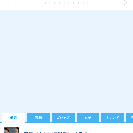
健康
芸能
ゴシップ
女子
トレンド
Y