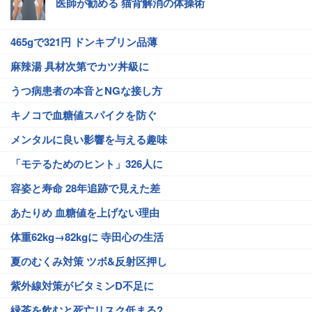
医師が勧める 猫背解消の体操術
465gで321円 ドンキプリン品薄
麻辣湯 具材次第でカツ丼級に
うつ病患者の本音とNGな接し方
キノコで血糖値スパイクを防ぐ
メンタルに良い影響を与える趣味
「モテるためのヒント」326人に
容姿と寿命 28年追跡で見えた差
あたりめ 血糖値を上げない理由
体重62kg→82kgに 寺田心の生活
夏のむくみ対策 ツボ&反射区押し
紫外線対策がビタミンD不足に
緑茶を飲むと死亡リスク低まる?