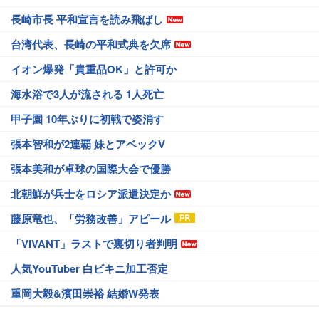
長崎市長 平和宣言を読み飛ばし
台湾代表、長崎の平和式典を欠席
イオン爆発「貴重品OK」と許可か
海水浴で3人が流される 1人死亡
甲子園 10年ぶりに初戦で姿消す
張本智和が2連覇 妹とアベックV
張本美和が卓球の国際大会で優勝
北朝鮮が兵士をロシア派遣決定か
藤原竜也、「労務改善」アピール
「VIVANT」ラストで裏切り者判明
人気YouTuber 白ビキニ加工否定
重岡大毅&濱田崇裕 結婚W発表