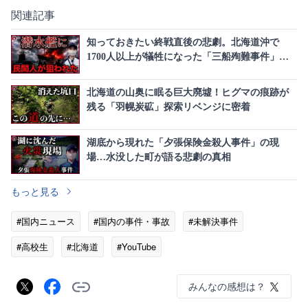
関連記事
知っておきたい終戦直後の悲劇。北海道沖で
1700人以上が犠牲になった「三船殉難事件」と
は
北海道の山奥に眠る巨大廃墟！ヒグマの痕跡が
残る「羽幌炭砿」探索リベンジに密着
湖底から現れた「夕張保険金殺人事件」の現
場…水没した町が語る悲劇の真相
もっと見る
#国内ニュース
#国内の事件・事故
#未解決事件
#高校生
#北海道
#YouTube
みんなの感想は？