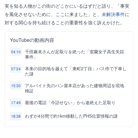
実を知る人物がこの街のどこかにいるはずだと語り、「事実
を風化させないために、ここに来ました」と、
未解決事件
に
対する関心を持ち続けることの重要性を強く訴えかけた。
YouTubeの動画内容
千田麻未さんが足取りを絶った「室蘭女子高生失踪
04:10
事件」
本来の目的地を越えて「東町2丁目」バス停で下車し
07:24
た謎
アルバイト先のパン屋本店があった建物周辺を現地
15:30
検証
最後の電話「今話せない」から途絶えた足取り
17:49
わずか4分間で約1km移動したPHS位置情報の謎
18:38