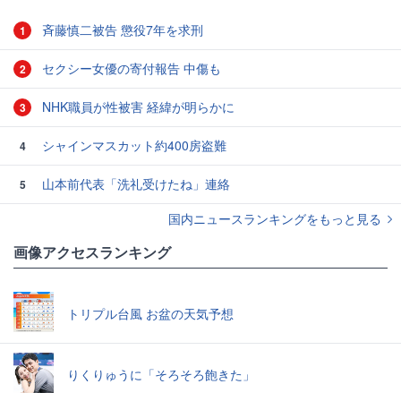
斉藤慎二被告 懲役7年を求刑
1
セクシー女優の寄付報告 中傷も
2
NHK職員が性被害 経緯が明らかに
3
シャインマスカット約400房盗難
4
山本前代表「洗礼受けたね」連絡
5
国内ニュースランキングをもっと見る
画像アクセスランキング
トリプル台風 お盆の天気予想
りくりゅうに「そろそろ飽きた」