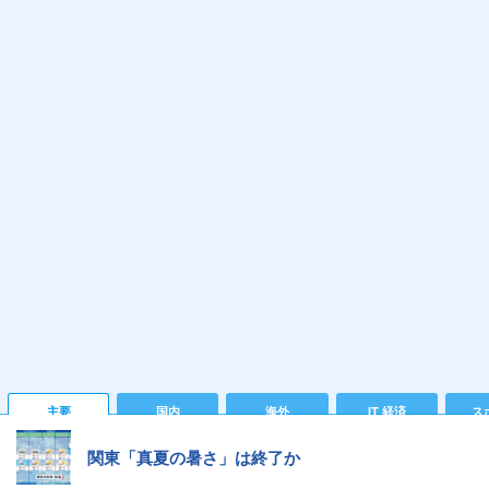
主要
国内
海外
IT 経済
ス
関東「真夏の暑さ」は終了か