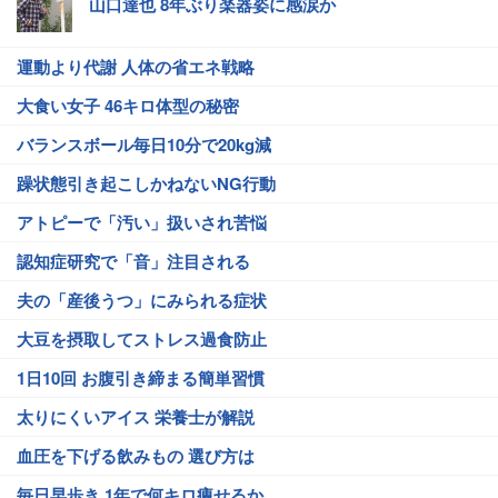
山口達也 8年ぶり楽器姿に感涙か
運動より代謝 人体の省エネ戦略
大食い女子 46キロ体型の秘密
バランスボール毎日10分で20kg減
躁状態引き起こしかねないNG行動
アトピーで「汚い」扱いされ苦悩
認知症研究で「音」注目される
夫の「産後うつ」にみられる症状
大豆を摂取してストレス過食防止
1日10回 お腹引き締まる簡単習慣
太りにくいアイス 栄養士が解説
血圧を下げる飲みもの 選び方は
毎日早歩き 1年で何キロ痩せるか