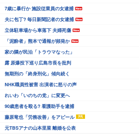
7歳に暴行か 施設従業員の女逮捕
夫に包丁? 毎日新聞記者の女逮捕
立体駐車場から車落下 夫婦死傷
「泥酔者」熊本で通報が頻発か
家の隣が民泊「トラウマなった」
露 原爆投下巡り広島市長を批判
無期刑の「終身刑化」傾向続く
NHK職員性被害 出演者に怒りの声
れいわ「いのちの党」に変更へ
90歳患者を殴る? 看護助手を逮捕
藤原竜也「労務改善」をアピール
元TBSアナの山本里菜 離婚を公表