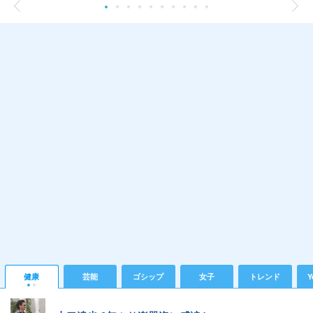
健康
芸能
ゴシップ
女子
トレンド
Y