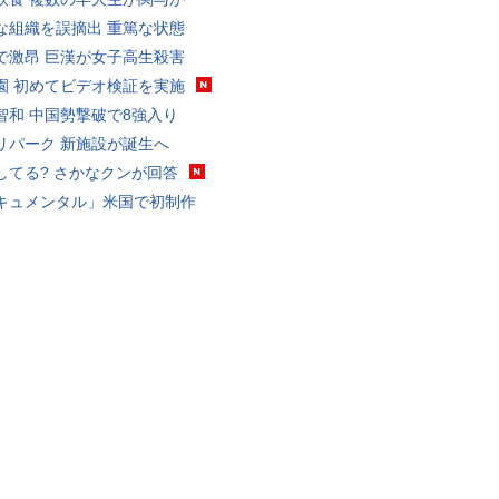
な組織を誤摘出 重篤な状態
で激昂 巨漢が女子高生殺害
園 初めてビデオ検証を実施
智和 中国勢撃破で8強入り
リパーク 新施設が誕生へ
してる? さかなクンが回答
キュメンタル」米国で初制作