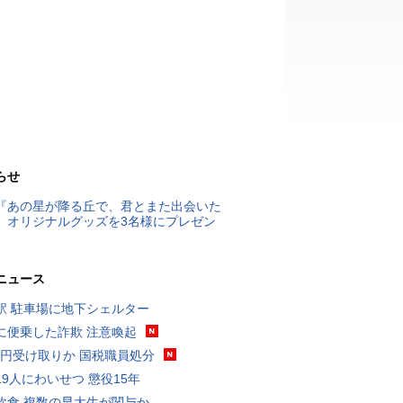
らせ
『あの星が降る丘で、君とまた出会いた
』オリジナルグッズを3名様にプレゼン
ニュース
駅 駐車場に地下シェルター
に便乗した詐欺 注意喚起
5億円受け取りか 国税職員処分
19人にわいせつ 懲役15年
飲食 複数の早大生が関与か