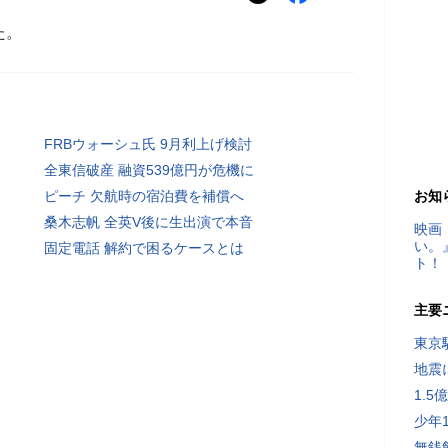
た。
FRBウォーシュ氏 9月利上げ検討
全東信破産 融資539億円が危機に
ピーチ 欠航時の宿泊費を補償へ
お知
桑木志帆 全英V後に生出演で本音
映画
い。
固定電話 解約で困るケースとは
ト！
主要
東京
地震
1.
少年
無銭