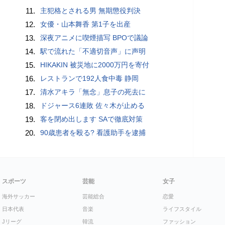
11.
主犯格とされる男 無期懲役判決
12.
女優・山本舞香 第1子を出産
13.
深夜アニメに喫煙描写 BPOで議論
14.
駅で流れた「不適切音声」に声明
15.
HIKAKIN 被災地に2000万円を寄付
16.
レストランで192人食中毒 静岡
17.
清水アキラ「無念」息子の死去に
18.
ドジャース6連敗 佐々木が止める
19.
客を閉め出します SAで徹底対策
20.
90歳患者を殴る? 看護助手を逮捕
スポーツ
芸能
女子
海外サッカー
芸能総合
恋愛
日本代表
音楽
ライフスタイル
Jリーグ
韓流
ファッション