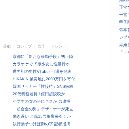
正常
一言
甲子
張本
ジブ
結婚
芸能
ゴシップ
女子
トレンド
「ド
京都に「新たな移動手段」初上陸
カラオケで15歳少女に性暴行か
世界初の男性VTuber 引退を発表
HIKAKIN 被災地に2000万円を寄付
韓国サッカー「性接待」SNS紛糾
20代税務署員 1億円超脱税か
小学生の女の子にキスか 男逮捕
「超合金の男」デザイナーが死去
動き遅い 台風13号影響長引くか
執行猶予つけば御の字 記者指摘