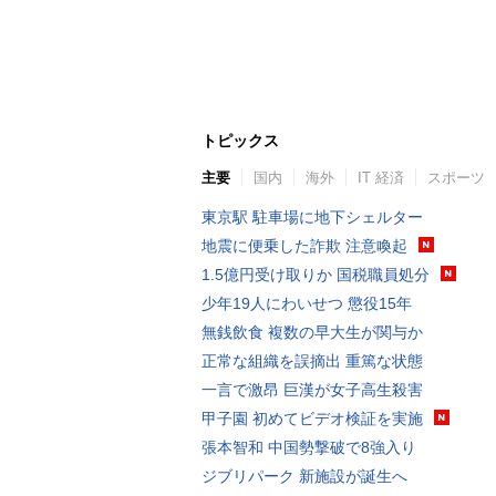
トピックス
主要
国内
海外
IT 経済
スポーツ
東京駅 駐車場に地下シェルター
地震に便乗した詐欺 注意喚起
1.5億円受け取りか 国税職員処分
少年19人にわいせつ 懲役15年
無銭飲食 複数の早大生が関与か
正常な組織を誤摘出 重篤な状態
一言で激昂 巨漢が女子高生殺害
甲子園 初めてビデオ検証を実施
張本智和 中国勢撃破で8強入り
ジブリパーク 新施設が誕生へ