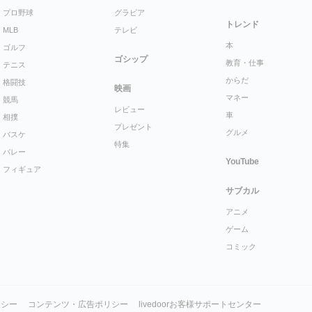
プロ野球
グラビア
トレンド
MLB
テレビ
本
ゴルフ
ゴシップ
教育・仕事
テニス
からだ
格闘技
映画
マネー
競馬
レビュー
車
相撲
プレゼント
グルメ
バスケ
特集
バレー
YouTube
フィギュア
サブカル
アニメ
ゲーム
コミック
リシー
コンテンツ・広告ポリシー
livedoorお客様サポートセンター