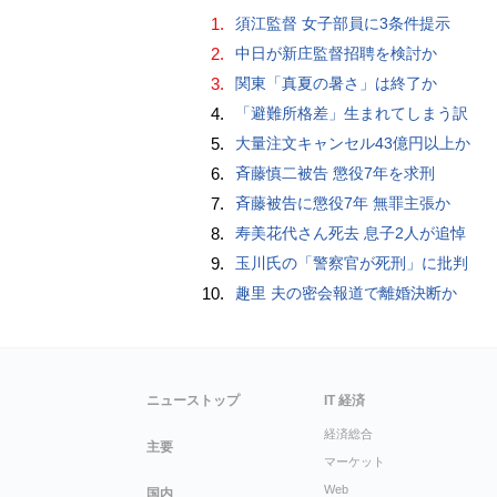
1.
須江監督 女子部員に3条件提示
2.
中日が新庄監督招聘を検討か
3.
関東「真夏の暑さ」は終了か
4.
「避難所格差」生まれてしまう訳
5.
大量注文キャンセル43億円以上か
6.
斉藤慎二被告 懲役7年を求刑
7.
斉藤被告に懲役7年 無罪主張か
8.
寿美花代さん死去 息子2人が追悼
9.
玉川氏の「警察官が死刑」に批判
10.
趣里 夫の密会報道で離婚決断か
ニューストップ
IT 経済
経済総合
主要
マーケット
Web
国内