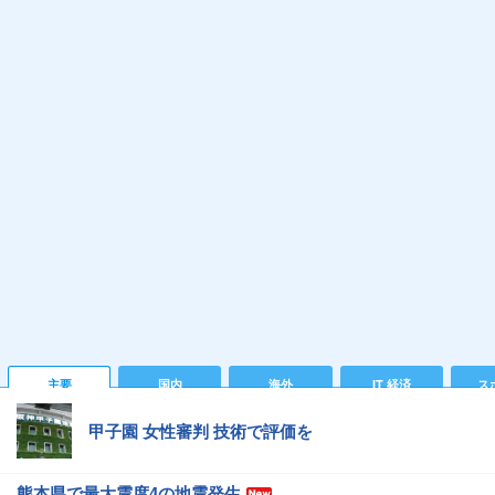
主要
国内
海外
IT 経済
ス
甲子園 女性審判 技術で評価を
熊本県で最大震度4の地震発生