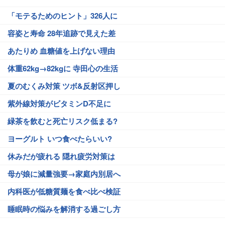
「モテるためのヒント」326人に
容姿と寿命 28年追跡で見えた差
あたりめ 血糖値を上げない理由
体重62kg→82kgに 寺田心の生活
夏のむくみ対策 ツボ&反射区押し
紫外線対策がビタミンD不足に
緑茶を飲むと死亡リスク低まる?
ヨーグルト いつ食べたらいい?
休みだが疲れる 隠れ疲労対策は
母が娘に減量強要→家庭内別居へ
内科医が低糖質麺を食べ比べ検証
睡眠時の悩みを解消する過ごし方