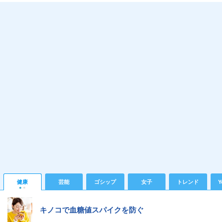
健康
芸能
ゴシップ
女子
トレンド
Y
キノコで血糖値スパイクを防ぐ