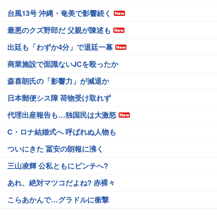
台風13号 沖縄・奄美で影響続く
最悪のクズ野郎だ 父親が陳述も
出廷も「わずか4分」で退廷一幕
商業施設で面識ないJCを殴ったか
森喜朗氏の「影響力」が減退か
日本郵便シス障 荷物受け取れず
代理出産報告も…独国民は大激怒
C・ロナ結婚式へ 呼ばれぬ人物も
ついにきた 冨安の朗報に沸く
三山凌輝 公私ともにピンチへ?
あれ、絶対マツコだよね? 赤裸々
こらあかんで…グラドルに衝撃