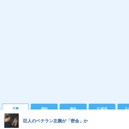
主要
国内
海外
IT 経済
ス
巨人のベテラン左腕が「密会」か