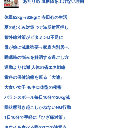
あたりめ 血糖値を上げない理由
体重62kg→82kgに 寺田心の生活
夏のむくみ対策 ツボ&反射区押し
紫外線対策がビタミンD不足に
母が娘に減量強要→家庭内別居へ
睡眠時の悩みを解消する過ごし方
運動より代謝 人体の省エネ戦略
歯科の保健治療を巡る「大嘘」
大食い女子 46キロ体型の秘密
バランスボール毎日10分で20kg減
躁状態引き起こしかねないNG行動
1日10分で手軽に「ひざ痛対策」
キウイを食べる際の3つの注意点