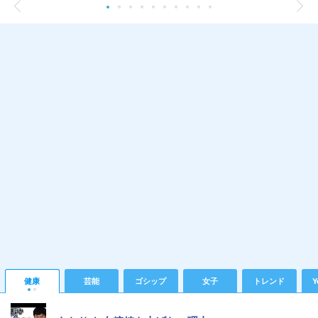
健康
芸能
ゴシップ
女子
トレンド
Y