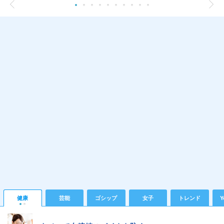
健康
芸能
ゴシップ
女子
トレンド
Y