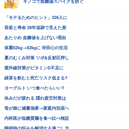
キノコで血糖値スパイクを防ぐ
「モテるためのヒント」326人に
容姿と寿命 28年追跡で見えた差
あたりめ 血糖値を上げない理由
体重62kg→82kgに 寺田心の生活
夏のむくみ対策 ツボ&反射区押し
紫外線対策がビタミンD不足に
緑茶を飲むと死亡リスク低まる?
ヨーグルト いつ食べたらいい?
休みだが疲れる 隠れ疲労対策は
母が娘に減量強要→家庭内別居へ
内科医が低糖質麺を食べ比べ検証
睡眠時の悩みを解消する過ごし方