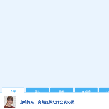
主要
国内
海外
IT 経済
ス
山崎怜奈、突然妊娠だけ公表の訳