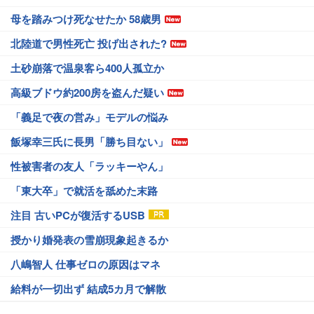
母を踏みつけ死なせたか 58歳男
北陸道で男性死亡 投げ出された?
土砂崩落で温泉客ら400人孤立か
高級ブドウ約200房を盗んだ疑い
「義足で夜の営み」モデルの悩み
飯塚幸三氏に長男「勝ち目ない」
性被害者の友人「ラッキーやん」
「東大卒」で就活を舐めた末路
注目 古いPCが復活するUSB
授かり婚発表の雪崩現象起きるか
八嶋智人 仕事ゼロの原因はマネ
給料が一切出ず 結成5カ月で解散