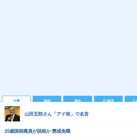
主要
国内
海外
IT 経済
ス
山田五郎さん「アド街」で名言
25歳国税職員が脱税か 懲戒免職