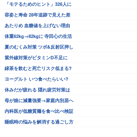
「モテるためのヒント」326人に
容姿と寿命 28年追跡で見えた差
あたりめ 血糖値を上げない理由
体重62kg→82kgに 寺田心の生活
夏のむくみ対策 ツボ&反射区押し
紫外線対策がビタミンD不足に
緑茶を飲むと死亡リスク低まる?
ヨーグルト いつ食べたらいい?
休みだが疲れる 隠れ疲労対策は
母が娘に減量強要→家庭内別居へ
内科医が低糖質麺を食べ比べ検証
睡眠時の悩みを解消する過ごし方