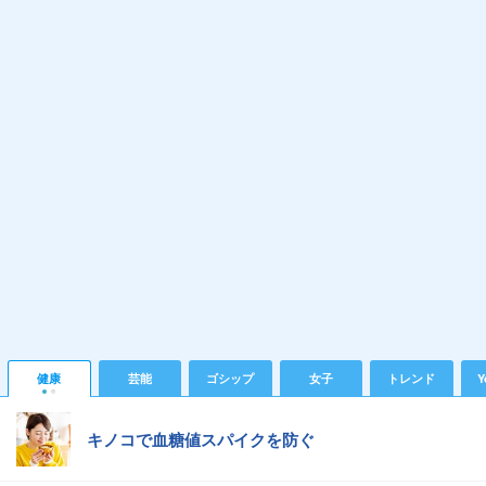
健康
芸能
ゴシップ
女子
トレンド
Y
キノコで血糖値スパイクを防ぐ