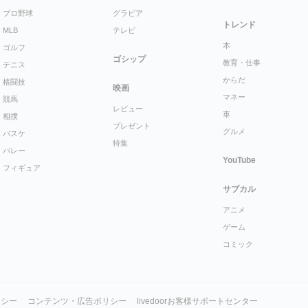
プロ野球
グラビア
トレンド
MLB
テレビ
本
ゴルフ
ゴシップ
教育・仕事
テニス
からだ
格闘技
映画
マネー
競馬
レビュー
車
相撲
プレゼント
グルメ
バスケ
特集
バレー
YouTube
フィギュア
サブカル
アニメ
ゲーム
コミック
リシー
コンテンツ・広告ポリシー
livedoorお客様サポートセンター