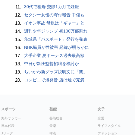
11.
30代で祖母 交際1カ月で妊娠
12.
セクシー女優の寄付報告 中傷も
13.
イオン事故 母親は「ギャー」と
14.
週刊少年ジャンプ 初100万部割れ
15.
茨城県「パスポート」発行を発表
16.
NHK職員が性被害 経緯が明らかに
17.
大手企業 夏ボーナス過去最高額
18.
中日が新庄監督招聘を検討か
19.
ちいかわ新グッズ説明文に「闇」
20.
コンビニで爆発音 店は煙で充満
スポーツ
芸能
女子
海外サッカー
芸能総合
恋愛
日本代表
音楽
ライフスタイル
Jリーグ
韓流
ファッション