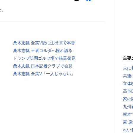
た。
桑木志帆 全英V後に生出演で本音
桑木志帆 王者コルダへ憧れ語る
トランプ訪問ゴルフ場で銃器発見
主要
桑木志帆 日本記者クラブで会見
夫に
桑木志帆 全英V「一人じゃない」
高速
立体
高市
家の
九州
熊本
露 
れい