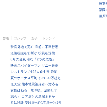
無期
福岡
藤原
芸能
ゴシップ
女子
トレンド
警官発砲で死亡 直前に不審行動
道路標識を切断か 役員を送検
8月の台風 潜む「2つの危険」
映画スパイダーマン ソニー最高
レストランで192人食中毒 静岡
夏のボーナス平均 初の100万超え
任天堂 熊本地震被災者へ対応も
女性はねる「無呼吸」治療せず
志らく コア層との溝深まるか
司法試験 受験者のPC不具合247件