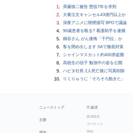
1.
斉藤慎二被告 懲役7年を求刑
2.
大量注文キャンセル43億円以上か
3.
深夜アニメに喫煙描写 BPOで議論
4.
90歳患者を殴る? 看護助手を逮捕
5.
桐谷さん がん後悔「千円位」か
6.
客を閉め出します SAで徹底対策
7.
シャインマスカット約400房盗難
8.
高校生の信子 勉強中の姿を公開
9.
ハビタ社長 2人死亡後に写真削除
10.
りくりゅうに「そろそろ飽きた」
ニューストップ
IT 経済
経済総合
主要
マーケット
Web
国内