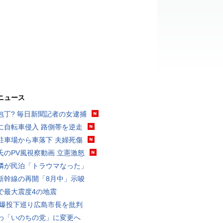
ニュース
包丁? 毎日新聞記者の女逮捕
に自転車侵入 路側帯を逆走
駐車場から車落下 夫婦死傷
氏のPV風視察動画 立憲激怒
隣が民泊「トラウマなった」
新幹線の再開「8月中」示唆
で最大震度4の地震
原爆投下巡り広島市長を批判
わ「いのちの党」に変更へ