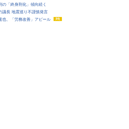
刑の「終身刑化」傾向続く
の議長 地震巡り不謹慎発言
竜也、「労務改善」アピール