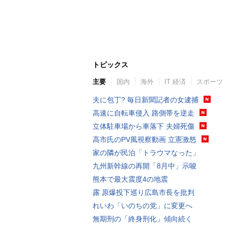
トピックス
主要
国内
海外
IT 経済
スポーツ
夫に包丁? 毎日新聞記者の女逮捕
高速に自転車侵入 路側帯を逆走
立体駐車場から車落下 夫婦死傷
高市氏のPV風視察動画 立憲激怒
家の隣が民泊「トラウマなった」
九州新幹線の再開「8月中」示唆
熊本で最大震度4の地震
露 原爆投下巡り広島市長を批判
れいわ「いのちの党」に変更へ
無期刑の「終身刑化」傾向続く