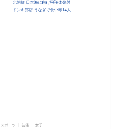
北朝鮮 日本海に向け飛翔体発射
ドンキ露店 うなぎで食中毒14人
スポーツ
芸能
女子