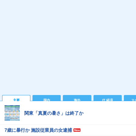
主要
国内
海外
IT 経済
ス
関東「真夏の暑さ」は終了か
7歳に暴行か 施設従業員の女逮捕