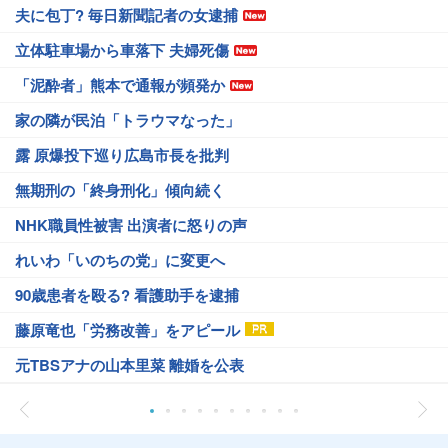
夫に包丁? 毎日新聞記者の女逮捕
立体駐車場から車落下 夫婦死傷
「泥酔者」熊本で通報が頻発か
家の隣が民泊「トラウマなった」
露 原爆投下巡り広島市長を批判
無期刑の「終身刑化」傾向続く
NHK職員性被害 出演者に怒りの声
れいわ「いのちの党」に変更へ
90歳患者を殴る? 看護助手を逮捕
藤原竜也「労務改善」をアピール
元TBSアナの山本里菜 離婚を公表