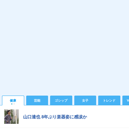
健康
芸能
ゴシップ
女子
トレンド
Y
山口達也 8年ぶり楽器姿に感涙か