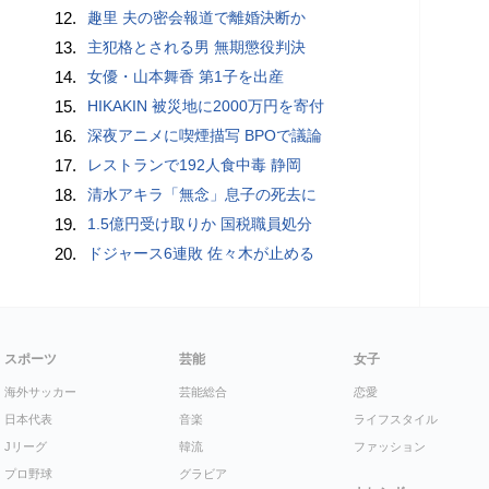
12.
趣里 夫の密会報道で離婚決断か
13.
主犯格とされる男 無期懲役判決
14.
女優・山本舞香 第1子を出産
15.
HIKAKIN 被災地に2000万円を寄付
16.
深夜アニメに喫煙描写 BPOで議論
17.
レストランで192人食中毒 静岡
18.
清水アキラ「無念」息子の死去に
19.
1.5億円受け取りか 国税職員処分
20.
ドジャース6連敗 佐々木が止める
スポーツ
芸能
女子
海外サッカー
芸能総合
恋愛
日本代表
音楽
ライフスタイル
Jリーグ
韓流
ファッション
プロ野球
グラビア