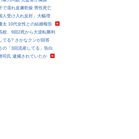
汗で濡れ皮膚乾燥 男性死亡
国人受け入れ反対」大幅増
優太 10代女性との結婚報告
高校、9回2死から大逆転勝利
してる? さかなクンが回答
うの「3回流産してる」告白
啓司氏 逮捕されていたか