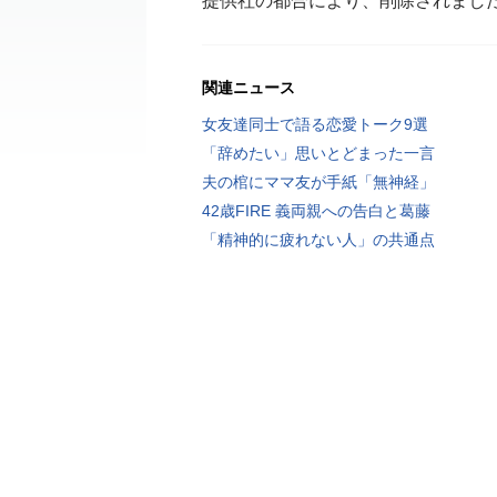
提供社の都合により、削除されまし
関連ニュース
女友達同士で語る恋愛トーク9選
「辞めたい」思いとどまった一言
夫の棺にママ友が手紙「無神経」
42歳FIRE 義両親への告白と葛藤
「精神的に疲れない人」の共通点