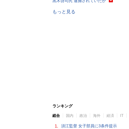
黒木啓司氏 逮捕されていたか
もっと見る
ランキング
総合
国内
政治
海外
経済
IT
1.
須江監督 女子部員に3条件提示