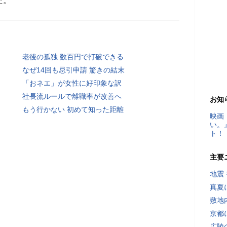
た。
老後の孤独 数百円で打破できる
なぜ14回も忌引申請 驚きの結末
「おネエ」が女性に好印象な訳
社長流ルールで離職率が改善へ
お知
もう行かない 初めて知った距離
映画
い。
ト！
主要
地震
真夏
敷地
京都
広陵