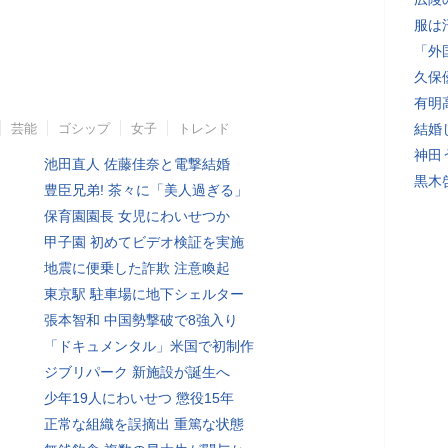
服は
「外
久保
有明
芸能
ゴシップ
女子
トレンド
結婚
神田
池田直人 佐藤佳奈と電撃結婚
黒木
豊臣兄弟! 茶々に「美人過ぎる」
保育園園長 女児にわいせつか
甲子園 初めてビデオ検証を実施
地震に便乗した詐欺 注意喚起
東京駅 駐車場に地下シェルター
張本智和 中国勢撃破で8強入り
「ドキュメンタル」米国で初制作
ジブリパーク 新施設が誕生へ
少年19人にわいせつ 懲役15年
正常な組織を誤摘出 重篤な状態