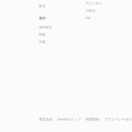
ITビジネス
政治
IT総合
海外
PR
海外総合
韓国
中国
運営会社
livedoorトップ
利用規約
プライバシーポ