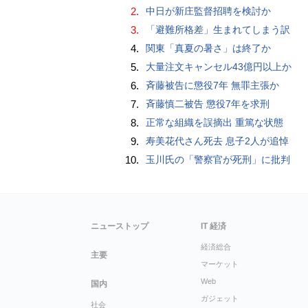
2.
中日が新庄監督招聘を検討か
3.
「避難所格差」生まれてしまう訳
4.
関東「真夏の暑さ」は終了か
5.
大量注文キャンセル43億円以上か
6.
斉藤被告に懲役7年 無罪主張か
7.
斉藤慎二被告 懲役7年を求刑
8.
正常な組織を誤摘出 重篤な状態
9.
寿美花代さん死去 息子2人が追悼
10.
玉川氏の「警察官が死刑」に批判
ニューストップ
IT 経済
経済総合
主要
マーケット
Web
国内
ガジェット
社会