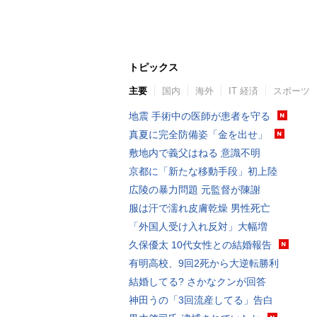
トピックス
主要
国内
海外
IT 経済
スポーツ
地震 手術中の医師が患者を守る
真夏に完全防備姿「金を出せ」
敷地内で義父はねる 意識不明
京都に「新たな移動手段」初上陸
広陵の暴力問題 元監督が陳謝
服は汗で濡れ皮膚乾燥 男性死亡
「外国人受け入れ反対」大幅増
久保優太 10代女性との結婚報告
有明高校、9回2死から大逆転勝利
結婚してる? さかなクンが回答
神田うの「3回流産してる」告白