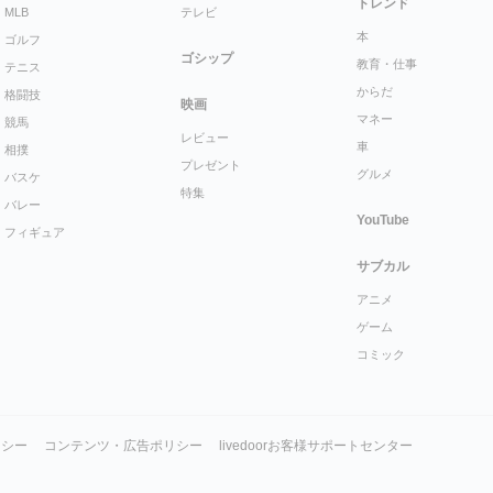
トレンド
MLB
テレビ
本
ゴルフ
ゴシップ
教育・仕事
テニス
からだ
格闘技
映画
マネー
競馬
レビュー
車
相撲
プレゼント
グルメ
バスケ
特集
バレー
YouTube
フィギュア
サブカル
アニメ
ゲーム
コミック
リシー
コンテンツ・広告ポリシー
livedoorお客様サポートセンター