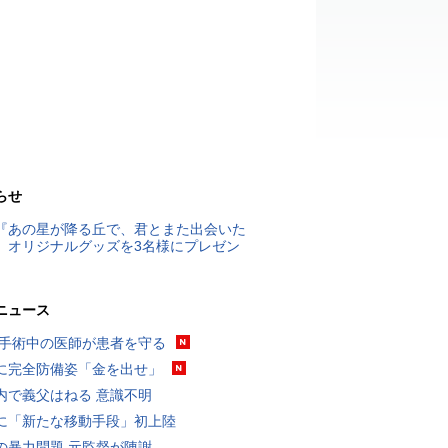
らせ
『あの星が降る丘で、君とまた出会いた
』オリジナルグッズを3名様にプレゼン
ニュース
 手術中の医師が患者を守る
に完全防備姿「金を出せ」
内で義父はねる 意識不明
に「新たな移動手段」初上陸
の暴力問題 元監督が陳謝