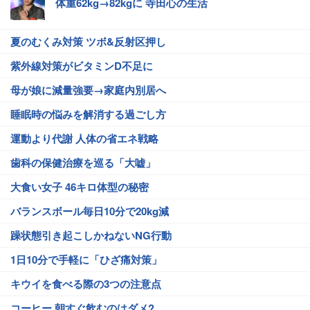
体重62kg→82kgに 寺田心の生活
夏のむくみ対策 ツボ&反射区押し
紫外線対策がビタミンD不足に
母が娘に減量強要→家庭内別居へ
睡眠時の悩みを解消する過ごし方
運動より代謝 人体の省エネ戦略
歯科の保健治療を巡る「大嘘」
大食い女子 46キロ体型の秘密
バランスボール毎日10分で20kg減
躁状態引き起こしかねないNG行動
1日10分で手軽に「ひざ痛対策」
キウイを食べる際の3つの注意点
コーヒー 朝すぐ飲むのはダメ?