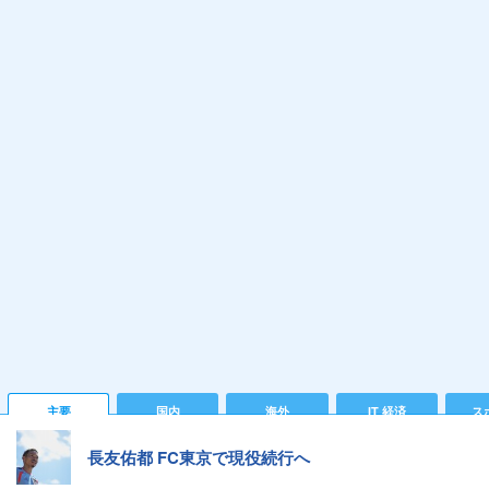
主要
国内
海外
IT 経済
ス
長友佑都 FC東京で現役続行へ