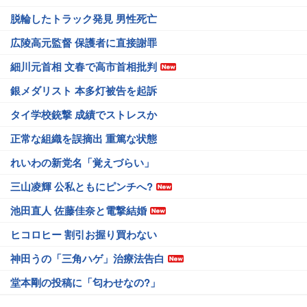
脱輪したトラック発見 男性死亡
広陵高元監督 保護者に直接謝罪
細川元首相 文春で高市首相批判
銀メダリスト 本多灯被告を起訴
タイ学校銃撃 成績でストレスか
正常な組織を誤摘出 重篤な状態
れいわの新党名「覚えづらい」
三山凌輝 公私ともにピンチへ?
池田直人 佐藤佳奈と電撃結婚
ヒコロヒー 割引お握り買わない
神田うの「三角ハゲ」治療法告白
堂本剛の投稿に「匂わせなの?」