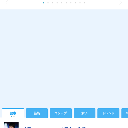
健康
芸能
ゴシップ
女子
トレンド
Y