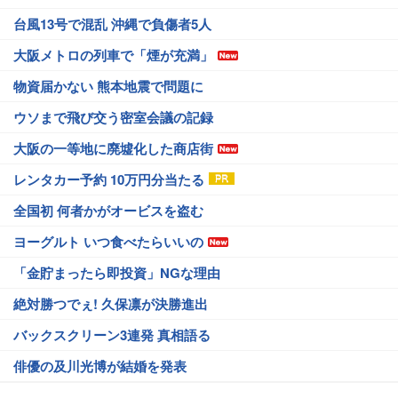
台風13号で混乱 沖縄で負傷者5人
大阪メトロの列車で「煙が充満」
物資届かない 熊本地震で問題に
ウソまで飛び交う密室会議の記録
大阪の一等地に廃墟化した商店街
レンタカー予約 10万円分当たる
全国初 何者かがオービスを盗む
ヨーグルト いつ食べたらいいの
「金貯まったら即投資」NGな理由
絶対勝つでぇ! 久保凛が決勝進出
バックスクリーン3連発 真相語る
俳優の及川光博が結婚を発表