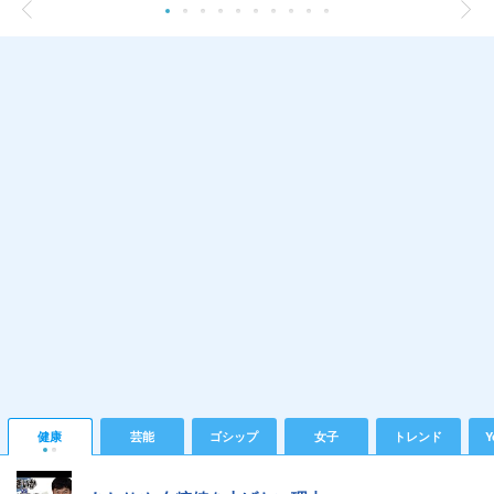
健康
芸能
ゴシップ
女子
トレンド
Y