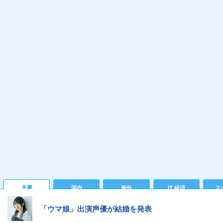
主要
国内
海外
IT 経済
ス
「ウマ娘」出演声優が結婚を発表