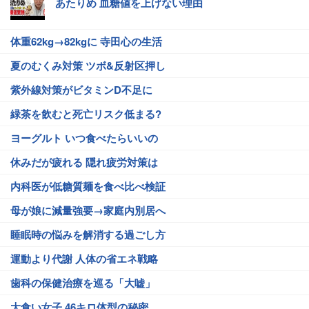
あたりめ 血糖値を上げない理由
体重62kg→82kgに 寺田心の生活
夏のむくみ対策 ツボ&反射区押し
紫外線対策がビタミンD不足に
緑茶を飲むと死亡リスク低まる?
ヨーグルト いつ食べたらいいの
休みだが疲れる 隠れ疲労対策は
内科医が低糖質麺を食べ比べ検証
母が娘に減量強要→家庭内別居へ
睡眠時の悩みを解消する過ごし方
運動より代謝 人体の省エネ戦略
歯科の保健治療を巡る「大嘘」
大食い女子 46キロ体型の秘密