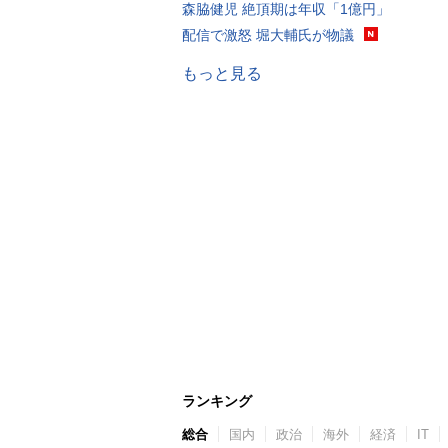
森脇健児 絶頂期は年収「1億円」
配信で激怒 堀大輔氏が物議
もっと見る
ランキング
総合
国内
政治
海外
経済
IT