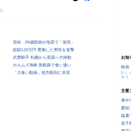
た。
宿命…99歳医師が地震で「覚悟」
総額120万円 豊胸した男性を直撃
武豊騎手 札幌から英国へ大移動
お知
ホルムズ海峡 新航路で食い違い
映画
い。
「大食い動画」批判殺到に本音
ト！
主要
車中
愛知
猛暑
息子
被災