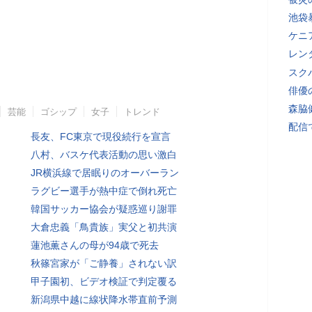
池袋
ケニ
レン
スク
俳優
森脇
芸能
ゴシップ
女子
トレンド
配信
長友、FC東京で現役続行を宣言
八村、バスケ代表活動の思い激白
JR横浜線で居眠りのオーバーラン
ラグビー選手が熱中症で倒れ死亡
韓国サッカー協会が疑惑巡り謝罪
大倉忠義「鳥貴族」実父と初共演
蓮池薫さんの母が94歳で死去
秋篠宮家が「ご静養」されない訳
甲子園初、ビデオ検証で判定覆る
新潟県中越に線状降水帯直前予測