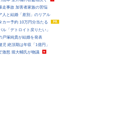
暴走事故 加害者家族の苦悩
ア人と結婚「差別」のリアル
タカー予約 10万円分当たる
バル「デトロイト戻りたい」
の戸塚純貴が結婚を発表
健児 絶頂期は年収「1億円」
で激怒 堀大輔氏が物議