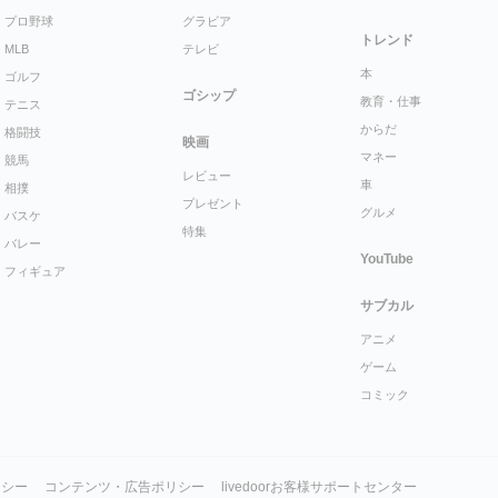
プロ野球
グラビア
トレンド
MLB
テレビ
本
ゴルフ
ゴシップ
教育・仕事
テニス
からだ
格闘技
映画
マネー
競馬
レビュー
車
相撲
プレゼント
グルメ
バスケ
特集
バレー
YouTube
フィギュア
サブカル
アニメ
ゲーム
コミック
リシー
コンテンツ・広告ポリシー
livedoorお客様サポートセンター