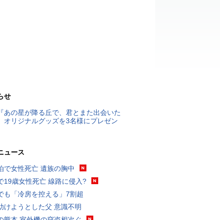
らせ
『あの星が降る丘で、君とまた出会いた
』オリジナルグッズを3名様にプレゼン
ニュース
泊で女性死亡 遺族の胸中
で19歳女性死亡 線路に侵入?
でも「冷房を控える」7割超
助けようとした父 意識不明
の熊本 室外機の窃盗相次ぐ