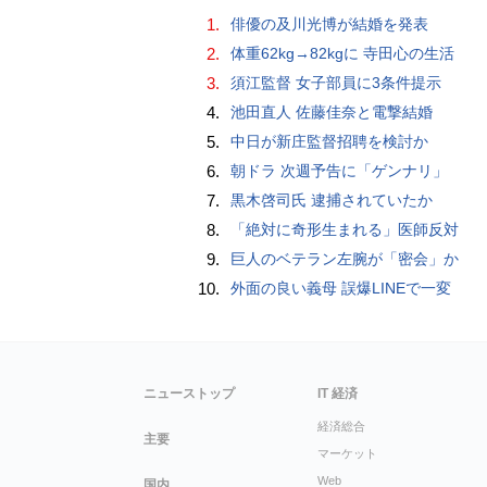
1.
俳優の及川光博が結婚を発表
2.
体重62kg→82kgに 寺田心の生活
3.
須江監督 女子部員に3条件提示
4.
池田直人 佐藤佳奈と電撃結婚
5.
中日が新庄監督招聘を検討か
6.
朝ドラ 次週予告に「ゲンナリ」
7.
黒木啓司氏 逮捕されていたか
8.
「絶対に奇形生まれる」医師反対
9.
巨人のベテラン左腕が「密会」か
10.
外面の良い義母 誤爆LINEで一変
ニューストップ
IT 経済
経済総合
主要
マーケット
Web
国内