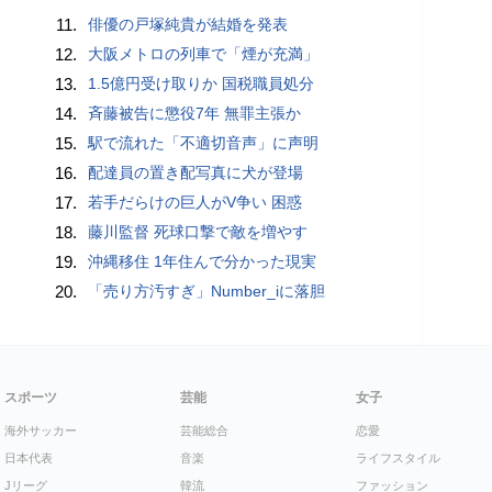
11.
俳優の戸塚純貴が結婚を発表
12.
大阪メトロの列車で「煙が充満」
13.
1.5億円受け取りか 国税職員処分
14.
斉藤被告に懲役7年 無罪主張か
15.
駅で流れた「不適切音声」に声明
16.
配達員の置き配写真に犬が登場
17.
若手だらけの巨人がV争い 困惑
18.
藤川監督 死球口撃で敵を増やす
19.
沖縄移住 1年住んで分かった現実
20.
「売り方汚すぎ」Number_iに落胆
スポーツ
芸能
女子
海外サッカー
芸能総合
恋愛
日本代表
音楽
ライフスタイル
Jリーグ
韓流
ファッション