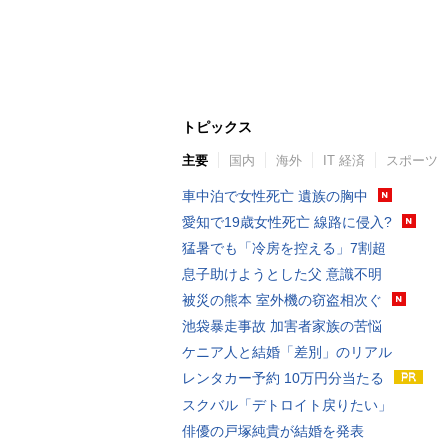
トピックス
主要
国内
海外
IT 経済
スポーツ
車中泊で女性死亡 遺族の胸中
愛知で19歳女性死亡 線路に侵入?
猛暑でも「冷房を控える」7割超
息子助けようとした父 意識不明
被災の熊本 室外機の窃盗相次ぐ
池袋暴走事故 加害者家族の苦悩
ケニア人と結婚「差別」のリアル
レンタカー予約 10万円分当たる
スクバル「デトロイト戻りたい」
俳優の戸塚純貴が結婚を発表