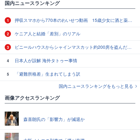
国内ニュースランキング
押収スマホから770本のわいせつ動画 15歳少女に酒と薬飲ませ性的暴行か 54歳男を再逮捕 「薬もありますよ」とSNSで誘い出し
1
ケニア人と結婚「差別」のリアル
2
ビニールハウスからシャインマスカット約200房を盗んだ疑い ネットで販売か 無職の男（42）逮捕 岡山県警
3
日本人が誤解 海外タトゥー事情
4
「避難所格差」生まれてしまう訳
5
国内ニュースランキングをもっと見る
画像アクセスランキング
森喜朗氏の「影響力」が減退か