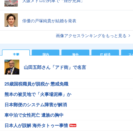
大阪メトロの列車で「煙が充満」
俳優の戸塚純貴が結婚を発表
画像アクセスランキングをもっと見る
主要
国内
海外
IT 経済
ス
山田五郎さん「アド街」で名言
25歳国税職員が脱税か 懲戒免職
熊本の被災地で「火事場泥棒」か
日本郵便のシステム障害が解消
車中泊で女性死亡 遺族の胸中
日本人が誤解 海外タトゥー事情