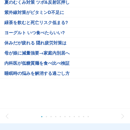
夏のむくみ対策 ツボ&反射区押し
紫外線対策がビタミンD不足に
緑茶を飲むと死亡リスク低まる?
ヨーグルト いつ食べたらいい?
休みだが疲れる 隠れ疲労対策は
母が娘に減量強要→家庭内別居へ
内科医が低糖質麺を食べ比べ検証
睡眠時の悩みを解消する過ごし方