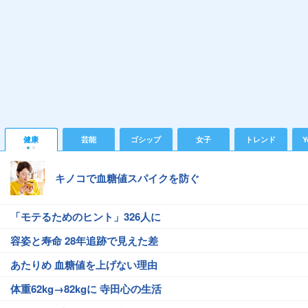
健康
芸能
ゴシップ
女子
トレンド
Y
キノコで血糖値スパイクを防ぐ
「モテるためのヒント」326人に
容姿と寿命 28年追跡で見えた差
あたりめ 血糖値を上げない理由
体重62kg→82kgに 寺田心の生活