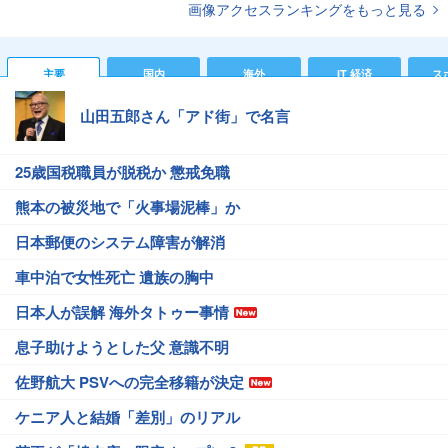
画像アクセスランキングをもっと見る
主要
国内
海外
IT 経済
ス
山田五郎さん「アド街」で名言
25歳国税職員が脱税か 懲戒免職
熊本の被災地で「火事場泥棒」か
日本郵便のシステム障害が解消
車中泊で女性死亡 遺族の胸中
日本人が誤解 海外タトゥー事情
息子助けようとした父 意識不明
佐野航大 PSVへの完全移籍が決定
ケニア人と結婚「差別」のリアル