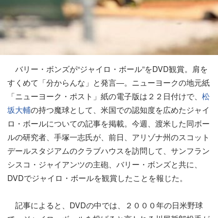
バリー・ボンズが“ジャイロ・ボール”をDVD観賞。肩を
すくめて「分からんな」と発言―。ニューヨークの地元紙
「ニューヨーク・ポスト」紙の電子版は２２日付けで、
松
坂大輔
の持つ魔球として、米国での認知度を広めたジャイ
ロ・ボールについての記事を掲載。今週、渡米した同ボー
ルの研究者、手塚一志氏が、前日、アリゾナ州のスコット
デールスタジアムのクラブハウスを訪問して、サンフラン
シスコ・ジャイアンツの主砲、バリー・ボンズと共に、
DVDでジャイロ・ボールを観賞したことを報じた。
記事によると、DVDの中では、２０００年の日米野球