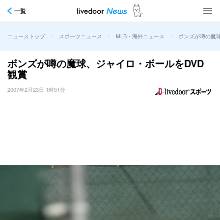
一覧
>
>
>
ボンズが噂の魔球
ニューストップ
スポーツニュース
MLB・海外ニュース
ボンズが噂の魔球、ジャイロ・ボールをDVD
観賞
2007年2月23日 1時51分