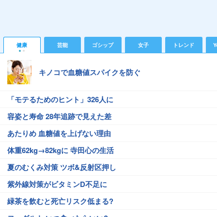
健康
芸能
ゴシップ
女子
トレンド
Y
キノコで血糖値スパイクを防ぐ
「モテるためのヒント」326人に
容姿と寿命 28年追跡で見えた差
あたりめ 血糖値を上げない理由
体重62kg→82kgに 寺田心の生活
夏のむくみ対策 ツボ&反射区押し
紫外線対策がビタミンD不足に
緑茶を飲むと死亡リスク低まる?