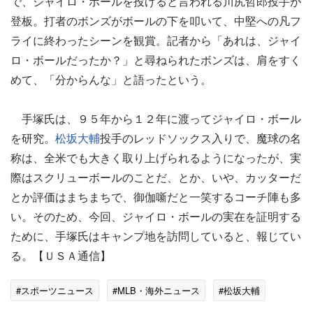
で、ジャイロ・ボールを投げると言われる川尻哲郎投手が
登板。打者のボンズがボールの下を叩いて、中堅への凡フ
ライに終わったシーンを観賞。記者から「あれは、ジャイ
ロ・ボールだったか？」と尋ねられたボンズは、肩をすく
めて、「分からんな」と語ったという。
手塚氏は、９５年から１２年に渡ってジャイロ・ボール
を研究。
松坂大輔
投手のレッドソックス入りで、魔球の名
称は、全米でも大きく取り上げられるようになったが、実
際はスクリューボールのことだ、とか、いや、カッターだ
とか評価はまちまちで、御伽噺だと一笑するコーチ陣も多
い。そのため、今回、ジャイロ・ボールの実在を証明する
ために、手塚氏はキャンプ地を訪問していると、報じてい
る。【ＵＳＡ通信】
#スポーツニュース
#MLB・海外ニュース
#松坂大輔