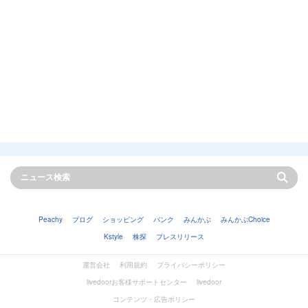
Peachy
ブログ
ショッピング
バンク
みんかぶ
みんかぶChoice
Kstyle
株探
プレスリリース
運営会社
利用規約
プライバシーポリシー
livedoorお客様サポートセンター
livedoor
コンテンツ・広告ポリシー