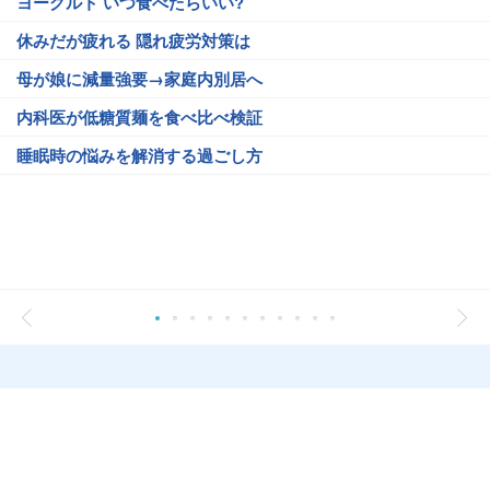
ヨーグルト いつ食べたらいい?
休みだが疲れる 隠れ疲労対策は
母が娘に減量強要→家庭内別居へ
内科医が低糖質麺を食べ比べ検証
睡眠時の悩みを解消する過ごし方